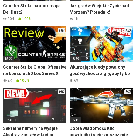
Counter Strike na xbox mapa
Jak grać w Wiejskie Życie nad
De_Dust2
Morzem? Poradnik!
304
100%
1K
HD
HD
15:23
18:59
Counter Strike Global Offensive
Wkurzające kiedy powalony
na konsolach Xbox Series X
gość wychodzi z gry, aby tylko
gameplay z rozgrywki
fraga nie dać
2K
100%
69
HD
HD
08:32
16:15
Sekretne numery na wyspie
Dobra wiadomość Kilo
Alcatraz zostały w końcu
powróciło i sieje zniszczenie