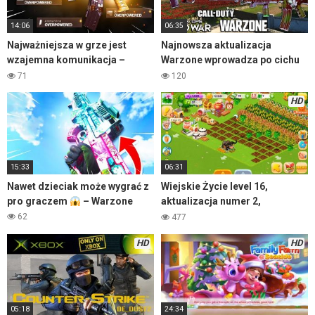
14:06
06:35
Najważniejsza w grze jest
Najnowsza aktualizacja
wzajemna komunikacja –
Warzone wprowadza po cichu
Warzone
poprawki do broni
71
120
HD
15:33
06:31
Nawet dzieciak może wygrać z
Wiejskie Życie level 16,
pro graczem
– Warzone
aktualizacja numer 2,
rozgrywka w HD 1080p
62
477
HD
HD
05:18
24:34