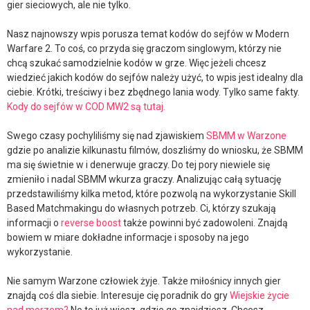
gier sieciowych, ale nie tylko.
Nasz najnowszy wpis porusza temat kodów do sejfów w Modern
Warfare 2. To coś, co przyda się graczom singlowym, którzy nie
chcą szukać samodzielnie kodów w grze. Więc jeżeli chcesz
wiedzieć jakich kodów do sejfów należy użyć, to wpis jest idealny dla
ciebie. Krótki, treściwy i bez zbędnego lania wody. Tylko same fakty.
Kody do sejfów w COD MW2 są tutaj.
Swego czasy pochyliliśmy się nad zjawiskiem
SBMM w Warzone
gdzie po analizie kilkunastu filmów, doszliśmy do wniosku, że SBMM
ma się świetnie w i denerwuje graczy. Do tej pory niewiele się
zmieniło i nadal SBMM wkurza graczy. Analizując całą sytuację
przedstawiliśmy kilka metod, które pozwolą na wykorzystanie Skill
Based Matchmakingu do własnych potrzeb. Ci, którzy szukają
informacji o
reverse boost
także powinni być zadowoleni. Znajdą
bowiem w miare dokładne informacje i sposoby na jego
wykorzystanie.
Nie samym Warzone człowiek żyje. Także miłośnicy innych gier
znajdą coś dla siebie. Interesuje cię poradnik do gry
Wiejskie życie