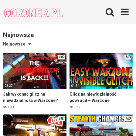
Skip
to
content
Najnowsze
Najnowsze
HD
HD
03:27
01:54
Jak wykonać glicz na
Glicz na niewidzialność
niewidzialność w Warzone?
powrócił – Warzone
193
139
HD
HD