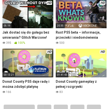
HD
HD
05:19
20:35
Jak dostać się do gułagu bez
Rust PS5 beta – informacje,
umierania? Glitch Warzone!
przecieki i niedomówienia
395
100%
500
HD
HD
03:13:21
01:41:43
Donut County PS5 daje radę i
Donut County gameplay z
można zdobyć platynę
pełnej rozgrywki
166
83