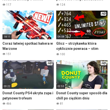
odkryte | Warzone Easter Egg
Warzone
117
124
HD
HD
18:11
04:08
Coraz łatwiej spotkać hakera w
Glicz – strzykawka która
Warzone
cyklicznie powraca – stim
glitch Warzone
151
100
HD
HD
03:22
02:53
Donut County PS4 ukryta zupa i
Donut County super sposób dla
patynowe trofeum
chill po ciężkim dniu
466
81