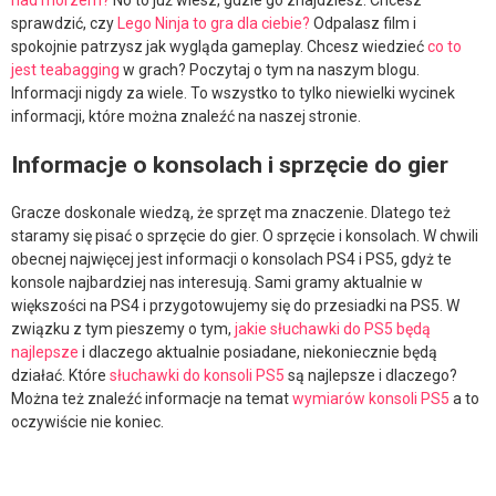
nad morzem?
No to już wiesz, gdzie go znajdziesz. Chcesz
sprawdzić, czy
Lego Ninja to gra dla ciebie?
Odpalasz film i
spokojnie patrzysz jak wygląda gameplay. Chcesz wiedzieć
co to
jest teabagging
w grach? Poczytaj o tym na naszym blogu.
Informacji nigdy za wiele. To wszystko to tylko niewielki wycinek
informacji, które można znaleźć na naszej stronie.
Informacje o konsolach i sprzęcie do gier
Gracze doskonale wiedzą, że sprzęt ma znaczenie. Dlatego też
staramy się pisać o sprzęcie do gier. O sprzęcie i konsolach. W chwili
obecnej najwięcej jest informacji o konsolach PS4 i PS5, gdyż te
konsole najbardziej nas interesują. Sami gramy aktualnie w
większości na PS4 i przygotowujemy się do przesiadki na PS5. W
związku z tym pieszemy o tym,
jakie słuchawki do PS5 będą
najlepsze
i dlaczego aktualnie posiadane, niekoniecznie będą
działać. Które
słuchawki do konsoli PS5
są najlepsze i dlaczego?
Można też znaleźć informacje na temat
wymiarów konsoli PS5
a to
oczywiście nie koniec.