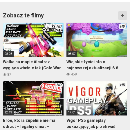
Zobacz te filmy
HD
HD
08:08
03:57
Walka na mapie Alcatraz
Wiejskie życie info o
wygląda właśnie tak (Cold War
najnowszej aktualizacji 6.6
Warzone)
459
87
HD
HD
12:19
17:01
Broń, która zupełnie nie ma
Vigor PS5 gameplay
odrzut – legalny cheat –
pokazujący jak przetrwać