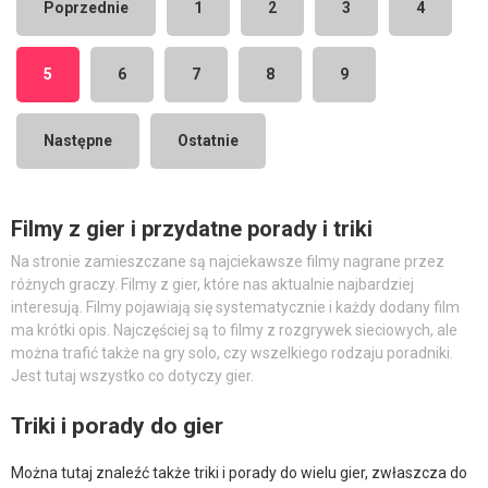
Poprzednie
1
2
3
4
5
6
7
8
9
Następne
Ostatnie
Filmy z gier i przydatne porady i triki
Na stronie zamieszczane są najciekawsze filmy nagrane przez
różnych graczy. Filmy z gier, które nas aktualnie najbardziej
interesują. Filmy pojawiają się systematycznie i każdy dodany film
ma krótki opis. Najczęściej są to filmy z rozgrywek sieciowych, ale
można trafić także na gry solo, czy wszelkiego rodzaju poradniki.
Jest tutaj wszystko co dotyczy gier.
Triki i porady do gier
Można tutaj znaleźć także triki i porady do wielu gier, zwłaszcza do