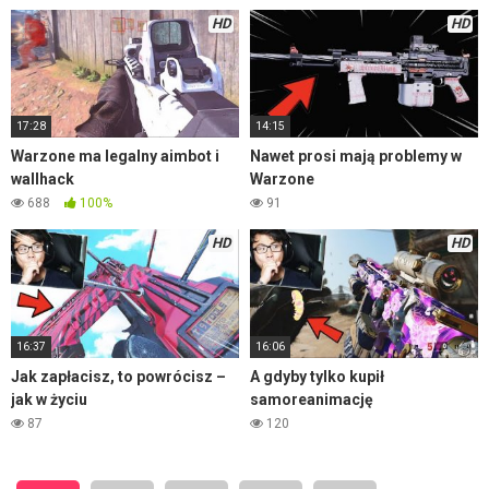
HD
HD
17:28
14:15
Warzone ma legalny aimbot i
Nawet prosi mają problemy w
wallhack
Warzone
688
100%
91
HD
HD
16:37
16:06
Jak zapłacisz, to powrócisz –
A gdyby tylko kupił
jak w życiu
samoreanimację
87
120