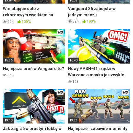
13:04
16:39
Wmiatające solo z
Vanguard 36 zabójstw w
rekordowym wynikiem na
jednym meczu
Wyspie Odrodzenia
394
100%
204
100%
HD
18:26
16:40
Najlepsza broń w Vanguard to?
Nowy PPSH-41 rządzi w
Warzone a maska jak zwykle
369
przeszkadza
163
HD
HD
19:10
19:21
Jak zagrać w prostym lobby w
Najlepsze i zabawne momenty