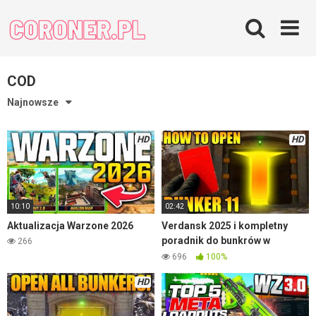
Skip
to
content
COD
Najnowsze
HD
HD
10:10
02:42
Aktualizacja Warzone 2026
Verdansk 2025 i kompletny
poradnik do bunkrów w
266
Warzone
696
100%
HD