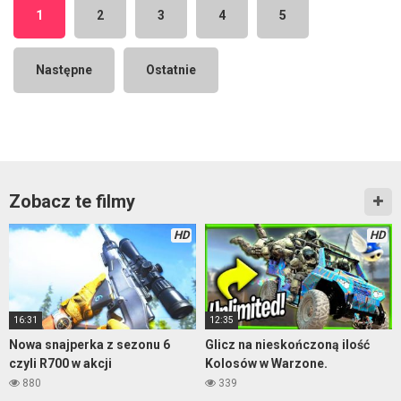
1
2
3
4
5
Następne
Ostatnie
Zobacz te filmy
HD
HD
16:31
12:35
Nowa snajperka z sezonu 6
Glicz na nieskończoną ilość
czyli R700 w akcji
Kolosów w Warzone.
880
339