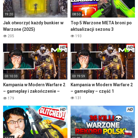
19:20
08:50
Jak otworzyć każdy bunkier w
Top 5 Warzone META broni po
Warzone (2025)
aktualizacji sezonu 3
205
193
HD
HD
03:10:33
03:19:59
Kampania w Modern Warfare 2
Kampania w Modern Warfare 2
– gameplay i zakończenie –
– gameplay – część 1
część 2
131
179
HD
HD