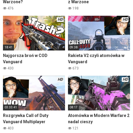
Warzone?
z Warzone
476
198
HD
HD
18:41
09:38
Najgorsza broń w COD
Rakieta V2 czyli atomówka w
Vanguard
Vanguard
430
673
HD
HD
03:33:41
08:17
Rozgrywka Call of Duty
Atomówka w Modern Warfare 2
Vanguard Multiplayer
nadal cieszy
403
121