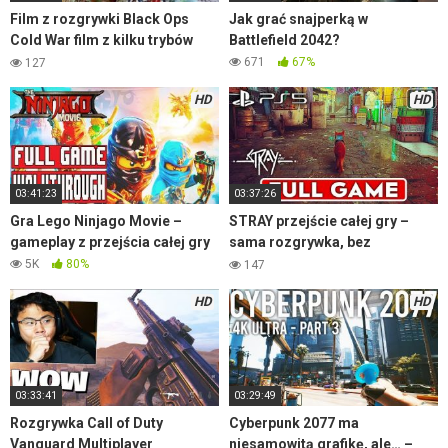
Film z rozgrywki Black Ops
Jak grać snajperką w
Cold War film z kilku trybów
Battlefield 2042?
multiplayera
671
67%
127
HD
HD
03:41:23
03:37:26
Gra Lego Ninjago Movie –
STRAY przejście całej gry –
gameplay z przejścia całej gry
sama rozgrywka, bez
komentarza
5K
80%
147
HD
HD
03:33:41
03:29:49
Rozgrywka Call of Duty
Cyberpunk 2077 ma
Vanguard Multiplayer
niesamowitą grafikę, ale… –