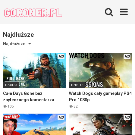
Skip
to
content
Najdłuższe
Najdłuższe
HD
HD
10:30:33
10:05:18
Całe Days Gone bez
Watch Dogs cały gameplay PS4
zbytecznego komentarza
Pro 1080p
105
82
HD
HD