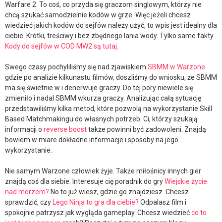
Warfare 2. To coś, co przyda się graczom singlowym, którzy nie
chcą szukać samodzielnie kodów w grze. Więc jeżeli chcesz
wiedzieć jakich kodów do sejfów należy użyć, to wpis jest idealny dla
ciebie. Krótki, treściwy i bez zbędnego lania wody. Tylko same fakty.
Kody do sejfów w COD MW2 są tutaj.
Swego czasy pochyliliśmy się nad zjawiskiem
SBMM w Warzone
gdzie po analizie kilkunastu filmów, doszliśmy do wniosku, że SBMM
ma się świetnie w i denerwuje graczy. Do tej pory niewiele się
zmieniło i nadal SBMM wkurza graczy. Analizując całą sytuację
przedstawiliśmy kilka metod, które pozwolą na wykorzystanie Skill
Based Matchmakingu do własnych potrzeb. Ci, którzy szukają
informacji o
reverse boost
także powinni być zadowoleni. Znajdą
bowiem w miare dokładne informacje i sposoby na jego
wykorzystanie.
Nie samym Warzone człowiek żyje. Także miłośnicy innych gier
znajdą coś dla siebie. Interesuje cię poradnik do gry
Wiejskie życie
nad morzem?
No to już wiesz, gdzie go znajdziesz. Chcesz
sprawdzić, czy
Lego Ninja to gra dla ciebie?
Odpalasz film i
spokojnie patrzysz jak wygląda gameplay. Chcesz wiedzieć
co to