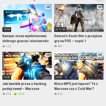
HD
HD
18:04
01:17:49
Kamper może wyeliminować
Demon’s Souls film z przejścia
dobrego gracza i nieziemsko
gry na PS5 – część 1
go wkurzyć
461
112
HD
HD
14:05
14:59
Jak bambik prosa o hacking
Które MP5 jest lepsze? Te z
podejrzewał – Warzone
Warzone czy z Cold War?
210
100%
612