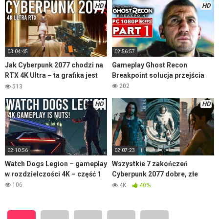
HD
HD
03:04:45
02:56:57
Jak Cyberpunk 2077 chodzi na
Gameplay Ghost Recon
RTX 4K Ultra – ta grafika jest
Breakpoint solucja przejścia
szalona – część 2
202
513
HD
HD
02:10:56
02:07:23
Watch Dogs Legion – gameplay
Wszystkie 7 zakończeń
w rozdzielczości 4K – część 1
Cyberpunk 2077 dobre, złe
oraz tajne
106
4K
40%