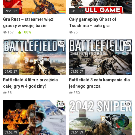
09:21:22
04:11:26
Gra Rust – streamer więzi
Cały gameplay Ghost of
graczy w swojej bazie
Tsushima – cała gra
167
100%
95
HD
HD
04:03:27
03:55:07
Battlefield 4 film z przejścia
Battlefield 3 cała kampania dla
całej gry w 4 godziny!
jednego gracza
88
350
HD
HD
03:52:49
03:51:59