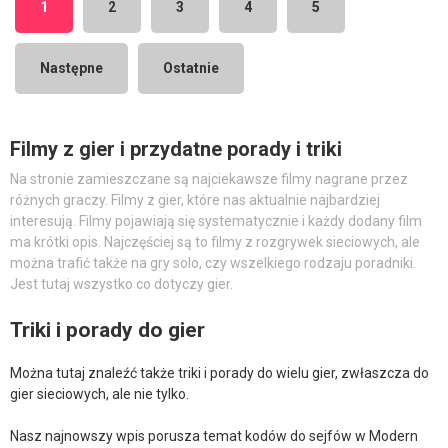
1
2
3
4
5
Następne
Ostatnie
Filmy z gier i przydatne porady i triki
Na stronie zamieszczane są najciekawsze filmy nagrane przez
różnych graczy. Filmy z gier, które nas aktualnie najbardziej
interesują. Filmy pojawiają się systematycznie i każdy dodany film
ma krótki opis. Najczęściej są to filmy z rozgrywek sieciowych, ale
można trafić także na gry solo, czy wszelkiego rodzaju poradniki.
Jest tutaj wszystko co dotyczy gier.
Triki i porady do gier
Można tutaj znaleźć także triki i porady do wielu gier, zwłaszcza do
gier sieciowych, ale nie tylko.
Nasz najnowszy wpis porusza temat kodów do sejfów w Modern