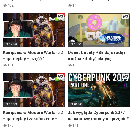
część 3
402
165
HD
HD
03:19:59
03:13:21
Kampania w Modern Warfare 2
Donut County PS5 daje radę i
– gameplay – część 1
można zdobyć platynę
131
166
HD
HD
03:10:33
03:06:50
Kampania w Modern Warfare 2
Jak wygląda Cyberpunk 2077
– gameplay i zakończenie –
na naprawę mocnym sprzęcie?
część 2
– gameplay część 1
179
141