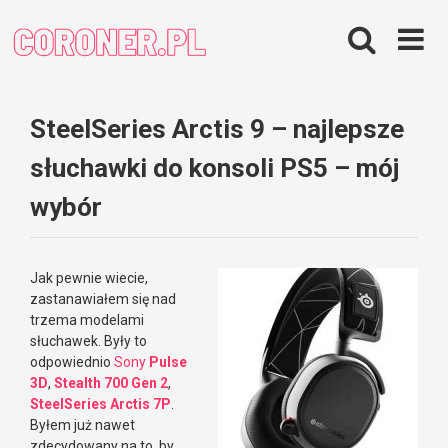
Skip
to
content
SteelSeries Arctis 9 – najlepsze
słuchawki do konsoli PS5 – mój
wybór
Jak pewnie wiecie,
zastanawiałem się nad
trzema modelami
słuchawek. Były to
odpowiednio
Sony
Pulse
3D
,
Stealth 700 Gen 2
,
SteelSeries Arctis 7P
.
Byłem już nawet
zdecydowany na to, by