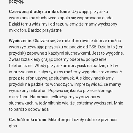
pozycję.
Czerwoną diodę na mikrofonie
. Używając przycisku
wyciszania na słuchawce zapala się wspomniana dioda.
Dzięki temu widzimy i od razu wiemy, że mamy wyciszony
mikrofon. Bardzo przydatne.
Wyciszenie.
Okazało się, że mikrofon równie dobrze można
wyciszyć używając przycisku na padzie od PS5. Działa to (ten
przycisk) zapewne z każdymi słuchawkami. Jest to wygodne.
Zwłaszcza kiedy grając chcemy odebrać połączenie
telefoniczne. Wtedy przyciskami przycisk na padzie, nikt w
imprezie nas nie słyszy, a my możemy wygodnie rozmawiać
przez telefon używając słuchawek. Ale kiedy naciskamy
przycisk na padzie, to wchodząc w imprezę widać, że mamy
wyciszony mikrofon. Pojawia się ikonka przekreślonego
mikrofonu. Natomiast jeśli użyjemy wyciszenia w
słuchawkach, wtedy nikt nie wie, że jesteśmy wyciszeni. Mnie
to bardzo odpowiada.
Czułość mikrofonu.
Mikrofon jest czuły i dobrze przenosi
głos.