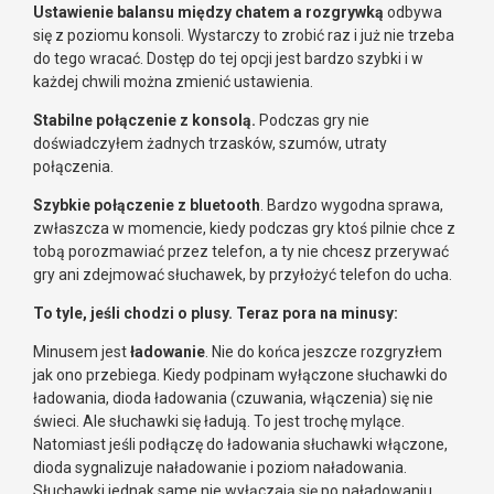
Ustawienie balansu między chatem a rozgrywką
odbywa
się z poziomu konsoli. Wystarczy to zrobić raz i już nie trzeba
do tego wracać. Dostęp do tej opcji jest bardzo szybki i w
każdej chwili można zmienić ustawienia.
Stabilne połączenie z konsolą.
Podczas gry nie
doświadczyłem żadnych trzasków, szumów, utraty
połączenia.
Szybkie połączenie z bluetooth
. Bardzo wygodna sprawa,
zwłaszcza w momencie, kiedy podczas gry ktoś pilnie chce z
tobą porozmawiać przez telefon, a ty nie chcesz przerywać
gry ani zdejmować słuchawek, by przyłożyć telefon do ucha.
To tyle, jeśli chodzi o plusy. Teraz pora na minusy:
Minusem jest
ładowanie
. Nie do końca jeszcze rozgryzłem
jak ono przebiega. Kiedy podpinam wyłączone słuchawki do
ładowania, dioda ładowania (czuwania, włączenia) się nie
świeci. Ale słuchawki się ładują. To jest trochę mylące.
Natomiast jeśli podłączę do ładowania słuchawki włączone,
dioda sygnalizuje naładowanie i poziom naładowania.
Słuchawki jednak same nie wyłączają się po naładowaniu.