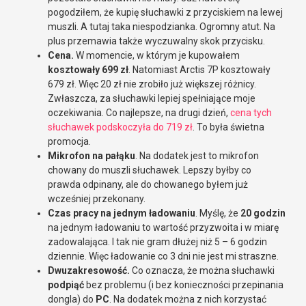
pogodziłem, że kupię słuchawki z przyciskiem na lewej
muszli. A tutaj taka niespodzianka. Ogromny atut. Na
plus przemawia także wyczuwalny skok przycisku.
Cena.
W momencie, w którym je kupowałem
kosztowały 699 zł
. Natomiast Arctis 7P kosztowały
679 zł. Więc 20 zł nie zrobiło już większej różnicy.
Zwłaszcza, za słuchawki lepiej spełniające moje
oczekiwania. Co najlepsze, na drugi dzień,
cena tych
słuchawek podskoczyła do 719 zł
. To była świetna
promocja.
Mikrofon na pałąku
. Na dodatek jest to mikrofon
chowany do muszli słuchawek. Lepszy byłby co
prawda odpinany, ale do chowanego byłem już
wcześniej przekonany.
Czas pracy na jednym ładowaniu
. Myślę, że
20 godzin
na jednym ładowaniu to wartość przyzwoita i w miarę
zadowalająca. I tak nie gram dłużej niż 5 – 6 godzin
dziennie. Więc ładowanie co 3 dni nie jest mi straszne.
Dwuzakresowość.
Co oznacza, że można słuchawki
podpiąć
bez problemu (i bez konieczności przepinania
dongla) do
PC
. Na dodatek można z nich korzystać