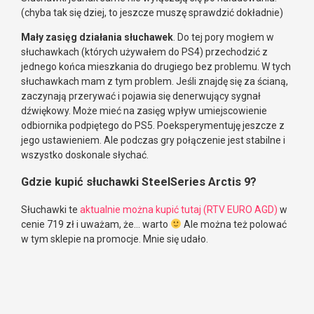
(chyba tak się dziej, to jeszcze muszę sprawdzić dokładnie)
Mały zasięg działania słuchawek
. Do tej pory mogłem w
słuchawkach (których używałem do PS4) przechodzić z
jednego końca mieszkania do drugiego bez problemu. W tych
słuchawkach mam z tym problem. Jeśli znajdę się za ścianą,
zaczynają przerywać i pojawia się denerwujący sygnał
dźwiękowy. Może mieć na zasięg wpływ umiejscowienie
odbiornika podpiętego do PS5. Poeksperymentuję jeszcze z
jego ustawieniem. Ale podczas gry połączenie jest stabilne i
wszystko doskonale słychać.
Gdzie kupić słuchawki SteelSeries Arctis 9?
Słuchawki te
aktualnie można kupić tutaj (RTV EURO AGD)
w
cenie 719 zł i uważam, że… warto
Ale można też polować
w tym sklepie na promocje. Mnie się udało.