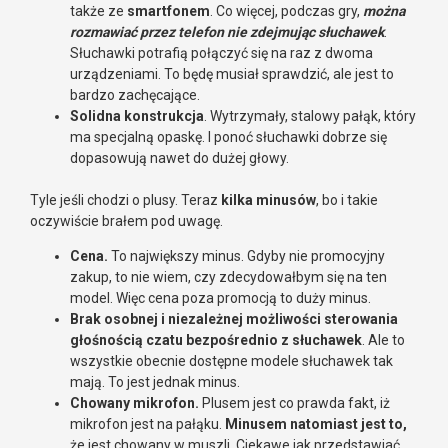
także ze
smartfonem
. Co więcej, podczas gry,
można
rozmawiać przez telefon nie zdejmując słuchawek
.
Słuchawki potrafią połączyć się na raz z dwoma
urządzeniami. To będę musiał sprawdzić, ale jest to
bardzo zachęcające.
Solidna konstrukcja
. Wytrzymały, stalowy pałąk, który
ma specjalną opaskę. I ponoć słuchawki dobrze się
dopasowują nawet do dużej głowy.
Tyle jeśli chodzi o plusy. Teraz
kilka minusów
, bo i takie
oczywiście brałem pod uwagę.
Cena.
To największy minus. Gdyby nie promocyjny
zakup, to nie wiem, czy zdecydowałbym się na ten
model. Więc cena poza promocją to duży minus.
Brak osobnej i niezależnej możliwości sterowania
głośnością czatu bezpośrednio z słuchawek
. Ale to
wszystkie obecnie dostępne modele słuchawek tak
mają. To jest jednak minus.
Chowany mikrofon.
Plusem jest co prawda fakt, iż
mikrofon jest na pałąku.
Minusem natomiast jest to,
że jest chowany w muszli. Ciekawe jak przedstawiać