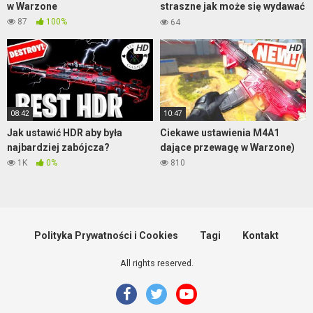
w Warzone
straszne jak może się wydawać
– część 3
87
100%
64
HD
HD
08:42
10:47
Jak ustawić HDR aby była
Ciekawe ustawienia M4A1
najbardziej zabójcza?
dające przewagę w Warzone)
1K
0%
810
Polityka Prywatności i Cookies
Tagi
Kontakt
All rights reserved.