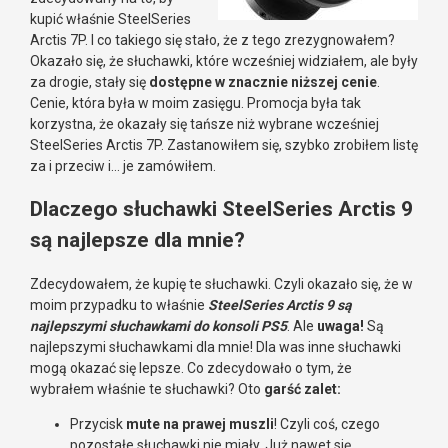
kupić właśnie SteelSeries
Arctis 7P. I co takiego się stało, że z tego zrezygnowałem?
Okazało się, że słuchawki, które wcześniej widziałem, ale były
za drogie, stały się
dostępne w znacznie niższej cenie
.
Cenie, która była w moim zasięgu. Promocja była tak
korzystna, że okazały się tańsze niż wybrane wcześniej
SteelSeries Arctis 7P. Zastanowiłem się, szybko zrobiłem listę
za i przeciw i… je zamówiłem.
Dlaczego słuchawki SteelSeries Arctis 9
są najlepsze dla mnie?
Zdecydowałem, że kupię te słuchawki. Czyli okazało się, że w
moim przypadku to właśnie
SteelSeries Arctis 9 są
najlepszymi słuchawkami do konsoli PS5
. Ale
uwaga!
Są
najlepszymi słuchawkami dla mnie! Dla was inne słuchawki
mogą okazać się lepsze. Co zdecydowało o tym, że
wybrałem właśnie te słuchawki? Oto
garść zalet:
Przycisk
mute na prawej muszli
! Czyli coś, czego
pozostałe słuchawki nie miały. Już nawet się