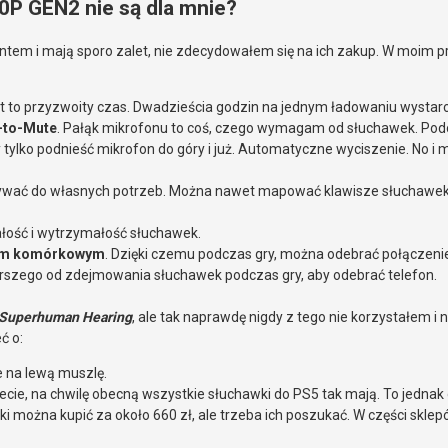
0P GEN2 nie są dla mnie?
tem i mają sporo zalet, nie zdecydowałem się na ich zakup. W moim pr
jest to przyzwoity czas. Dwadzieścia godzin na jednym ładowaniu wysta
p-to-Mute
. Pałąk mikrofonu to coś, czego wymagam od słuchawek. Pod
tylko podnieść mikrofon do góry i już. Automatyczne wyciszenie. No i 
wać do własnych potrzeb. Można nawet mapować klawisze słuchawek tak
ałość i wytrzymałość słuchawek.
onem komórkowym
. Dzięki czemu podczas gry, można odebrać połączeni
 gorszego od zdejmowania słuchawek podczas gry, aby odebrać telefon.
Superhuman Hearing
, ale tak naprawdę nigdy z tego nie korzystałem i n
ć o:
ne na lewą muszlę.
iecie, na chwilę obecną wszystkie słuchawki do PS5 tak mają. To jednak
 można kupić za około 660 zł, ale trzeba ich poszukać. W części sklepó