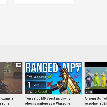
HD
HD
11:27
01:08
a szans z
Ten setup MP7 jest na chwilę
Among Us Tel
arzone
obecną najlepszy w Warzone
wspólne i róż