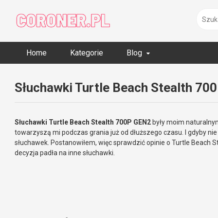
Skip
to
content
Home
Kategorie
Blog
Słuchawki Turtle Beach Stealth 70
Słuchawki Turtle Beach Stealth 700P GEN2
były moim naturalnym
towarzyszą mi podczas grania już od dłuższego czasu. I gdyby nie
słuchawek. Postanowiłem, więc sprawdzić opinie o Turtle Beach Stea
decyzja padła na inne słuchawki.