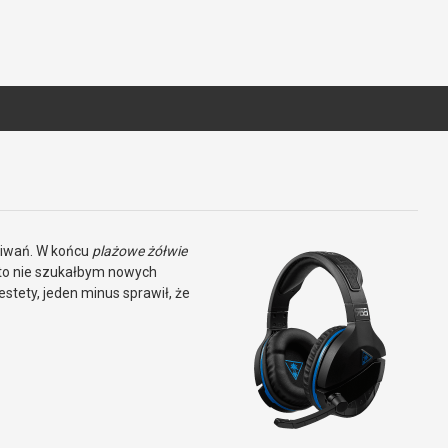
kiwań. W końcu
plażowe żółwie
, to nie szukałbym nowych
estety, jeden minus sprawił, że