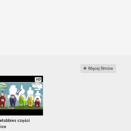
Więcej filmów
HD
etubbies części
nice