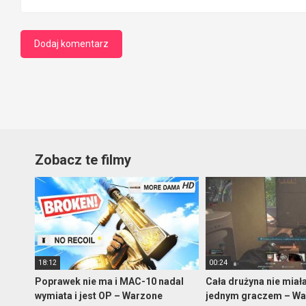
Zobacz te filmy
HD
18:12
00:24
Poprawek nie ma i MAC-10 nadal
Cała drużyna nie miał
wymiata i jest OP – Warzone
jednym graczem – W