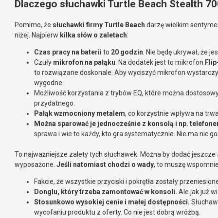
Dlaczego słuchawki Turtle Beach Stealth 70
Pomimo, że
słuchawki firmy Turtle Beach
darzę wielkim sentymen
niżej. Najpierw
kilka słów o zaletach
:
Czas pracy na baterii
to
20 godzin
. Nie będę ukrywał, że 
Czuły
mikrofon na pałąku
. Na dodatek jest to mikrofon
Fli
to rozwiązane doskonale. Aby wyciszyć mikrofon wystarczy 
wygodne.
Możliwość korzystania z trybów EQ, które można dostosowy
przydatnego.
Pałąk wzmocniony metalem
, co korzystnie wpływa na trw
Można sparować je jednocześnie z konsolą i np. telef
sprawa i wie to każdy, kto gra systematycznie. Nie ma nic
To najważniejsze zalety tych słuchawek. Można by dodać jeszcze
wyposażone.
Jeśli natomiast chodzi o wady
, to muszę wspomnie
Fakcie, że wszystkie przyciski i pokrętła zostały przeniesio
Donglu, który trzeba zamontować w konsoli.
Ale jak już w
Stosunkowo wysokiej cenie i małej dostępności.
Słuchawki
wycofaniu produktu z oferty. Co nie jest dobrą wróżbą.