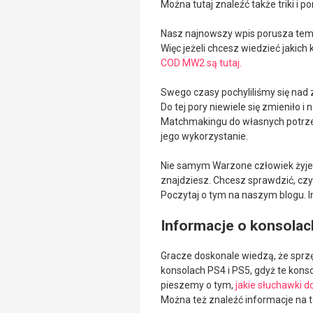
Można tutaj znaleźć także triki i po
Nasz najnowszy wpis porusza tema
Więc jeżeli chcesz wiedzieć jakich 
COD MW2 są tutaj.
Swego czasy pochyliliśmy się nad
Do tej pory niewiele się zmieniło 
Matchmakingu do własnych potrzeb.
jego wykorzystanie.
Nie samym Warzone człowiek żyje. T
znajdziesz. Chcesz sprawdzić, cz
Poczytaj o tym na naszym blogu. In
Informacje o konsolach
Gracze doskonale wiedzą, że sprzęt 
konsolach PS4 i PS5, gdyż te kons
pieszemy o tym,
jakie słuchawki d
Można też znaleźć informacje na