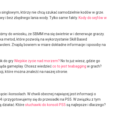
 singlowym, którzy nie chcą szukać samodzielnie kodów w grze.
ściwy i bez zbędnego lania wody. Tylko same fakty.
Kody do sejfów w
zliśmy do wniosku, że SBMM ma się świetnie w i denerwuje graczy.
ilka metod, które pozwolą na wykorzystanie Skill Based
woleni. Znajdą bowiem w miare dokładne informacje i sposoby na
ik do gry
Wiejskie życie nad morzem?
No to już wiesz, gdzie go
gląda gameplay. Chcesz wiedzieć
co to jest teabagging
w grach?
cji, które można znaleźć na naszej stronie.
cie i konsolach. W chwili obecnej najwięcej jest informacji o
S4 i przygotowujemy się do przesiadki na PS5. W związku z tym
ą działać. Które
słuchawki do konsoli PS5
są najlepsze i dlaczego?