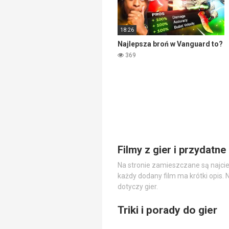
18:26
Najlepsza broń w Vanguard to?
369
Filmy z gier i przydatne 
Na stronie zamieszczane są najciek
każdy dodany film ma krótki opis. N
dotyczy gier.
Triki i porady do gier