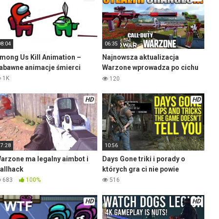
08:04
06:35
mong Us Kill Animation –
Najnowsza aktualizacja
abawne animacje śmierci
Warzone wprowadza po cichu
poprawki do broni
1K
120
HD
HD
17:28
10:56
arzone ma legalny aimbot i
Days Gone triki i porady o
allhack
których gra ci nie powie
683
100%
516
HD
HD