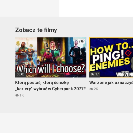
Zobacz te filmy
HD
06:03
02:17
Którą postać, którą ścieżkę
Warzone jak oznaczy
„kariery” wybrać w Cyberpunk 2077?
2K
1K