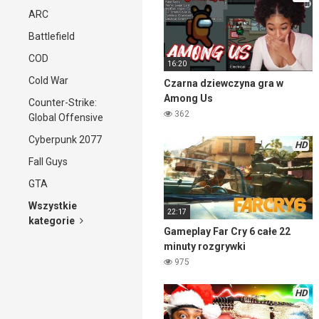
ARC
Battlefield
COD
16:20
Cold War
Czarna dziewczyna gra w
Among Us
Counter-Strike:
362
Global Offensive
Cyberpunk 2077
HD
Fall Guys
GTA
Wszystkie
22:17
kategorie
Gameplay Far Cry 6 całe 22
minuty rozgrywki
975
HD