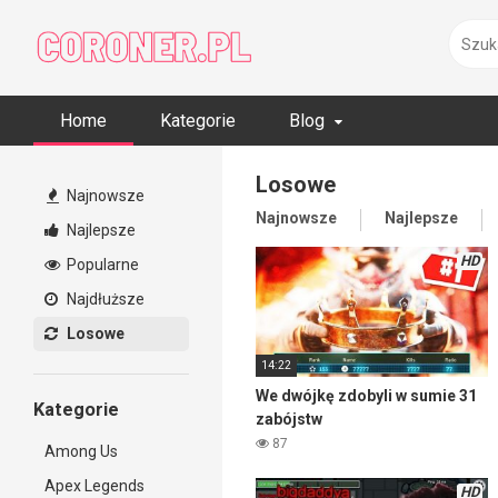
Skip
to
content
Home
Kategorie
Blog
Losowe
Najnowsze
Najnowsze
Najlepsze
Najlepsze
HD
Popularne
Najdłuższe
Losowe
14:22
We dwójkę zdobyli w sumie 31
Kategorie
zabójstw
87
Among Us
Apex Legends
HD