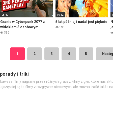
05:40
10:12
Granie w Cyberpunk 2077 z
5 lat później i nadal jest pięknie
N
widokiem 3 osobowym
j
195
U
396
1
2
3
4
5
Nastę
porady i triki
awsze filmy nagrane przez różnych graczy. Filmy z gier, które nas aktua
ajczęściej są to filmy z rozgrywek sieciowych, ale można trafić także na