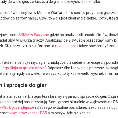
rady do wielu gier, zwłaszcza do gier sieciowych, ale nie tylko.
t kodów do sejfów w Modern Warfare 2. To coś, co przyda się graczom
kodów do sejfów należy użyć, to wpis jest idealny dla ciebie. Krótki, tre
 zjawiskiem
SBMM w Warzone
gdzie po analizie kilkunastu filmów, dos
i nadal SBMM wkurza graczy. Analizując całą sytuację przedstawiliśmy k
 Ci, którzy szukają informacji o
reverse boost
także powinni być zado
akże miłośnicy innych gier znajdą coś dla siebie. Interesuje cię poradn
y
Lego Ninja to gra dla ciebie?
Odpalasz film i spokojnie patrzysz jak wy
formacji nigdy za wiele. To wszystko to tylko niewielki wycinek informa
 i sprzęcie do gier
ma znaczenie. Dlatego też staramy się pisać o sprzęcie do gier. O sprzę
ole najbardziej nas interesują. Sami gramy aktualnie w większości na P
o PS5 będą najlepsze
i dlaczego aktualnie posiadane, niekoniecznie będ
 temat
wymiarów konsoli PS5
a to oczywiście nie koniec.