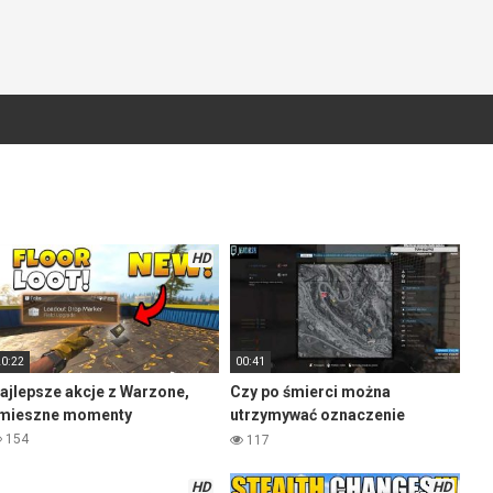
HD
20:22
00:41
ajlepsze akcje z Warzone,
Czy po śmierci można
mieszne momenty
utrzymywać oznaczenie
wroga? – Warzone
154
117
HD
HD