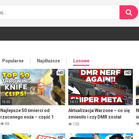
Popularne
Najdłuższe
Losowe
HD
HD
15:55
14:11
Najlepsze 50 śmierci od
Aktualizacja Warzone – co się
N
rzuconego noża – część 1
zmieniło i czy DMR został
ś
znerfiony?
88
120
HD
HD