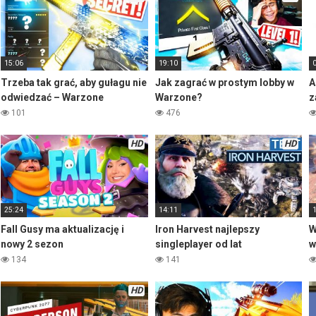
15:06
19:10
Trzeba tak grać, aby gułagu nie
Jak zagrać w prostym lobby w
A
odwiedzać – Warzone
Warzone?
z
101
476
HD
HD
25:24
14:11
Fall Gusy ma aktualizację i
Iron Harvest najlepszy
W
nowy 2 sezon
singleplayer od lat
w
134
141
HD