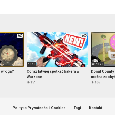
HD
HD
18:11
03:13:21
ć wroga?
Coraz łatwiej spotkać hakera w
Donut County 
Warzone
można zdobyć
151
166
Polityka Prywatności i Cookies
Tagi
Kontakt