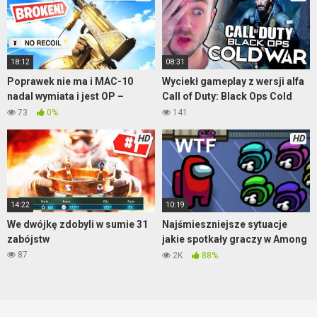
18:12
08:31
Poprawek nie ma i MAC-10
Wyciekł gameplay z wersji alfa
nadal wymiata i jest OP –
Call of Duty: Black Ops Cold
Warzone
War
73
0%
141
HD
HD
14:22
10:19
We dwójkę zdobyli w sumie 31
Najśmieszniejsze sytuacje
zabójstw
jakie spotkały graczy w Among
Us
87
2K
88%