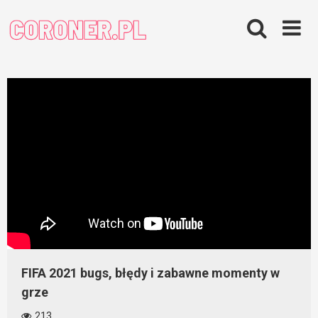
Skip
to
content
FIFA 2021 bugs, błędy i zabawne momenty w
grze
213