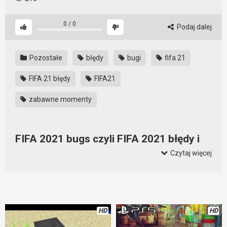
0
/
0
Podaj dalej
Pozostałe
błędy
bugi
fifa 21
FIFA 21 błędy
FIFA21
zabawne momenty
FIFA 2021 bugs czyli FIFA 2021 błędy i
zabawne momenty z gry
Czytaj więcej
Dla nikogo nie będzie tajemnicą, że FIFA 2021 zawiera trochę
błędów i obfituje w zabawne momenty. FIFA 2021 bugs to nic,
czym można by się martwić. Po prostu są i trzeba albo
nauczyć się z nimi żyć, albo czekać na aktualizacje. Czasem z
HD
HD
tych błędów powstają zabawne sytuacje. Zresztą sami się