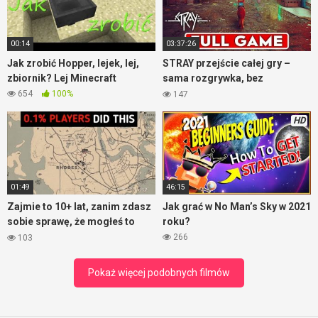
przekonajcie o tym.
00:14
03:37:26
Jak zrobić Hopper, lejek, lej,
STRAY przejście całej gry –
zbiornik? Lej Minecraft
sama rozgrywka, bez
komentarza
654
100%
147
HD
01:49
46:15
Zajmie to 10+ lat, zanim zdasz
Jak grać w No Man’s Sky w 2021
sobie sprawę, że mogłeś to
roku?
zrobić – RDR2
266
103
Pokaż więcej podobnych filmów