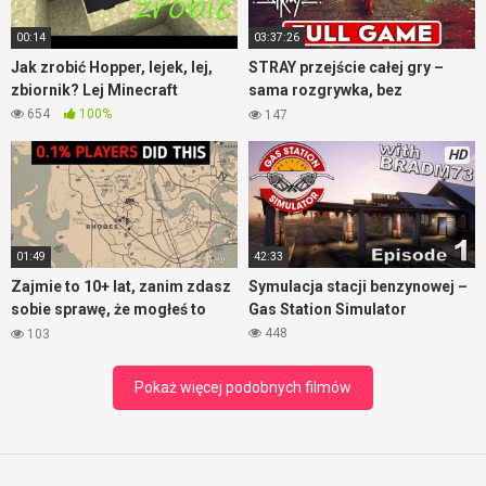
bardzo wam pomoże na początku rozgrywki. Ale nie musicie
00:14
03:37:26
go oglądać. Gra jest na tyle dobrze zaprojektowana, że idąc
Jak zrobić Hopper, lejek, lej,
STRAY przejście całej gry –
głównym torem rozgrywki doskonale poznacie wszystko.
zbiornik? Lej Minecraft
sama rozgrywka, bez
Można jednak poznać kilka sztuczek, aby uniknąć nauki na
komentarza
własnych błędach.
654
100%
147
HD
01:49
42:33
Zajmie to 10+ lat, zanim zdasz
Symulacja stacji benzynowej –
sobie sprawę, że mogłeś to
Gas Station Simulator
zrobić – RDR2
448
103
Pokaż więcej podobnych filmów