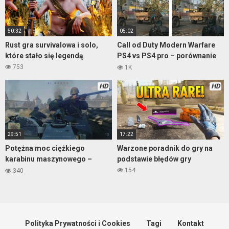
50:32
05:02
Rust gra survivalowa i solo,
Call od Duty Modern Warfare
które stało się legendą
PS4 vs PS4 pro – porównanie
grafiki
753
1K
HD
HD
29:51
17:22
Potężna moc ciężkiego
Warzone poradnik do gry na
karabinu maszynowego –
podstawie błędów gry
Enlisted, PS5
154
340
Polityka Prywatności i Cookies
Tagi
Kontakt