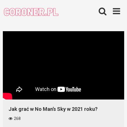
Skip
to
content
Jak grać w No Man’s Sky w 2021 roku?
268