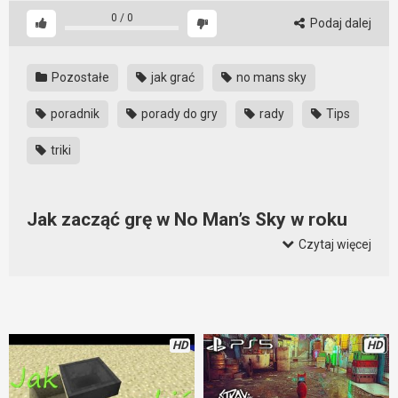
0
/
0
Podaj dalej
Pozostałe
jak grać
no mans sky
poradnik
porady do gry
rady
Tips
triki
Jak zacząć grę w No Man’s Sky w roku
2021
Czytaj więcej
Nie jest tajemnicą, że to co mamy aktualnie w No Man’s Sky
nijak ma się do tego, co było na początku gry. Gra nie tylko
ewoluowała, ale także z prawdziwej tragedii stała się bardzo
przyjemnym tytułem, w który gra się bardzo dobrze. Jeżeli
HD
HD
graliście zaraz na początku, to w chwili obecnej nie poznacie
gry. Tak bardzo się ona zmieniła i co najlepsze, są to zmiany
na lepsze. Jeżeli chcecie zacząć grę, to ten wideo poradnik