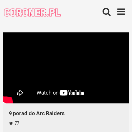
Skip
to
content
9 porad do Arc Raiders
77