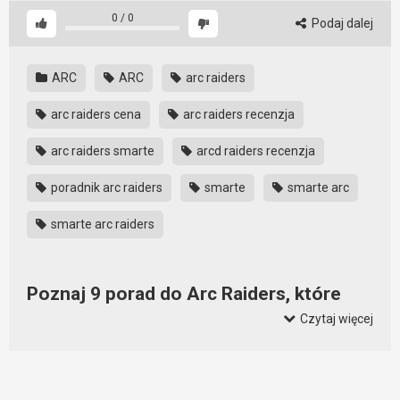
0
/
0
Podaj dalej
ARC
ARC
arc raiders
arc raiders cena
arc raiders recenzja
arc raiders smarte
arcd raiders recenzja
poradnik arc raiders
smarte
smarte arc
smarte arc raiders
Poznaj 9 porad do Arc Raiders, które
warto znać zanim przystąpisz do gry
Czytaj więcej
Zanim ruszysz na pierwszą wyprawę w ARC Raiders, warto
ogarnąć kilka mechanik, które nie są oczywiste na pierwszy
rzut oka. W tym materiale poznasz 9 konkretnych porad,