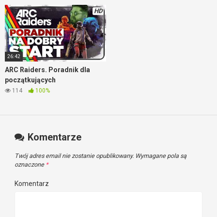
które pomagają lepiej planować trasy, unikać niepotrzebnych
HD
starć, sensownie korzystać ze sprzętu i podejmować decyzje,
gdy sytuacja zaczyna się komplikować. To nie są ogólne
ciekawostki, tylko rzeczy wyciągnięte prosto z rozgrywki.
Takie, które realnie zwiększają szanse na bezpieczny powrót
26:42
z łupem. Jeśli chcesz wejść w grę z większą świadomością i
ARC Raiders. Poradnik dla
mniejszą liczbą bolesnych wpadek, te wskazówki oszczędzą
początkujących
Ci sporo frustracji już na samym starcie.
114
100%
Komentarze
Twój adres email nie zostanie opublikowany.
Wymagane pola są
oznaczone
*
Komentarz