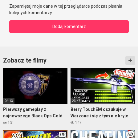
Zapamiętaj moje dane w tej przeglądarce podczas pisania
kolejnych komentarzy.
Zobacz te filmy
HD
04:13
23:47
Pierwszy gameplay z
Berry TouchEM oszukuje w
najnowszego Black Ops Cold
Warzone i się z tym nie kryje
War
147
131
HD
HD