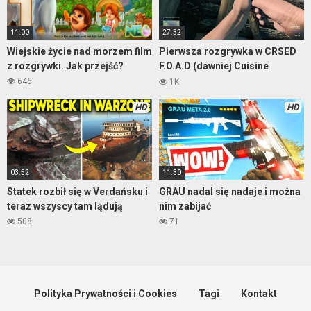
11:00
27:32
Wiejskie życie nad morzem film
Pierwsza rozgrywka w CRSED
z rozgrywki. Jak przejść?
F.O.A.D (dawniej Cuisine
Royale)
646
1K
HD
HD
03:52
11:30
Statek rozbił się w Verdańsku i
GRAU nadal się nadaje i można
teraz wszyscy tam lądują
nim zabijać
508
71
Polityka Prywatności i Cookies
Tagi
Kontakt