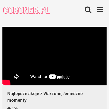
Skip
to
content
Najlepsze akcje z Warzone, śmieszne
momenty
154