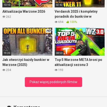
10:10
02:42
Aktualizacja Warzone 2026
Verdansk 2025 i kompletny
poradnik do bunkrów w
262
Warzone
694
100%
HD
19:20
08:50
Jak otworzyć każdy bunkier w
Top 5 Warzone META broni po
Warzone (2025)
aktualizacji sezonu 3
204
193
Pokaż więcej podobnych filmów