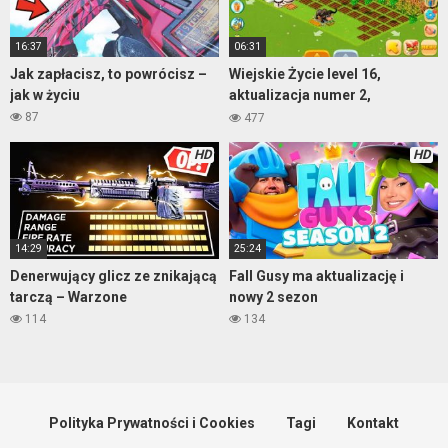
16:37
06:31
Jak zapłacisz, to powrócisz –
Wiejskie Życie level 16,
jak w życiu
aktualizacja numer 2,
rozgrywka w HD 1080p
87
477
HD
HD
14:29
25:24
Denerwujący glicz ze znikającą
Fall Gusy ma aktualizację i
tarczą – Warzone
nowy 2 sezon
114
134
Polityka Prywatności i Cookies
Tagi
Kontakt