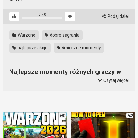
0
/
0
Podaj dalej
Warzone
dobre zagrania
najlepsze akcje
śmieszne momenty
Najlepsze momenty różnych graczy w
Warzone
Czytaj więcej
W Warzone wszystko może się zdarzyć i ci, którzy grają
systematycznie wiedzą o tym doskonale. Ale nawet oni
mogą się zdziwić patrząc na niektóre akcje w tym filmie.
Dzieje się sporo.
HD
HD