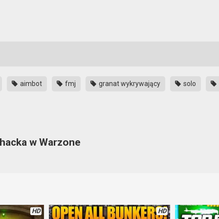
aimbot
fmj
granat wykrywający
solo
llhacka w Warzone
óry pozwala widzieć przeciwników przez ściany. I do tego aimbot. I to 
 głównej dodać pociski pełnopłaszczowe (FMJ), wybrać granat wykrywa
HD
HD