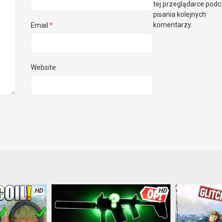
tej przeglądarce pod
pisania kolejnych
komentarzy.
Email
*
Website
HD
HD