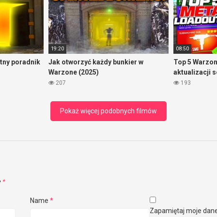
19:20
08:50
tny poradnik
Jak otworzyć każdy bunkier w
Top 5 Warzon
Warzone (2025)
aktualizacji 
207
193
Pokaż więcej podobnych filmów
e
*
Name
*
Zapamiętaj moje dan