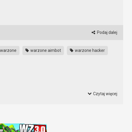
Podaj dalej
warzone
warzone aimbot
warzone hacker
Czytaj więcej
wszystko całkowicie legalne. Bez obaw o to, że dostaniemy bana.
jący, doposażenie i już. Mamy wallhacka jak się patrzy. Jak z