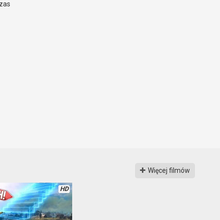
czas
Więcej filmów
HD