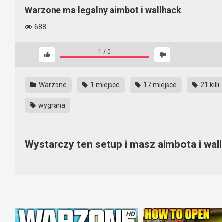
Warzone ma legalny aimbot i wallhack
688
1
/
0
Warzone
1 miejsce
17 miejsce
21 killi
wygrana
Wystarczy ten setup i masz aimbota i wa
To może wydawać się dziwne, ale tak jest. Legalny wallhack, kt
Wystarczy tylko odpowiednie przygotować nasz setup. Do broni
tego korzystać zobaczycie na filmie. To takie proste…
HD