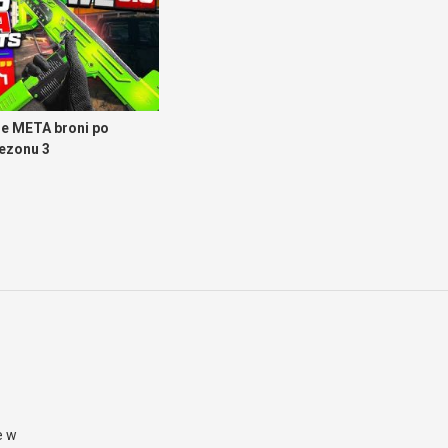
e META broni po
sezonu 3
e w