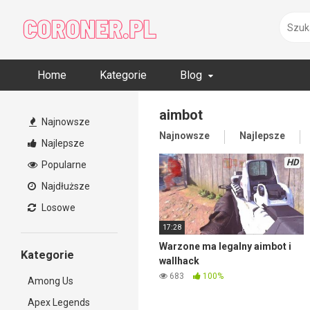
Skip
to
content
Home
Kategorie
Blog
aimbot
Najnowsze
Najnowsze
Najlepsze
Najlepsze
HD
Popularne
Najdłuższe
Losowe
17:28
Warzone ma legalny aimbot i
Kategorie
wallhack
683
100%
Among Us
Apex Legends