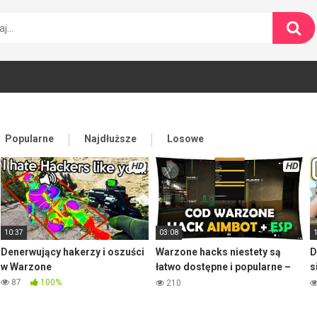
Popularne
Najdłuższe
Losowe
HD
HD
10:37
03:08
Denerwujący hakerzy i oszuści
Warzone hacks niestety są
D
w Warzone
łatwo dostępne i popularne –
s
l
87
100%
210