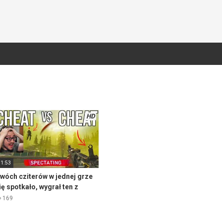
HD
11:53
wóch cziterów w jednej grze
ię spotkało, wygrał ten z
epszymi czitami
169