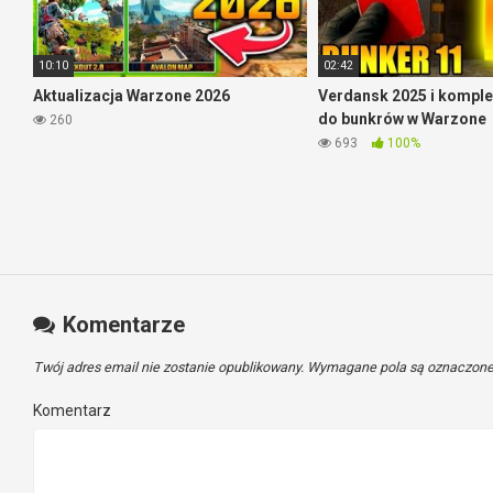
Oczywiście na filmie znajdziecie ich więcej. Niestety
10:10
02:42
Aktualizacja Warzone 2026
Verdansk 2025 i komple
do bunkrów w Warzone
260
693
100%
Komentarze
Twój adres email nie zostanie opublikowany.
Wymagane pola są oznaczon
Komentarz