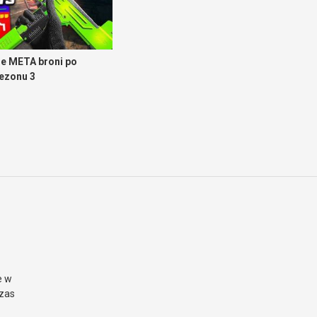
e META broni po
sezonu 3
e w
czas