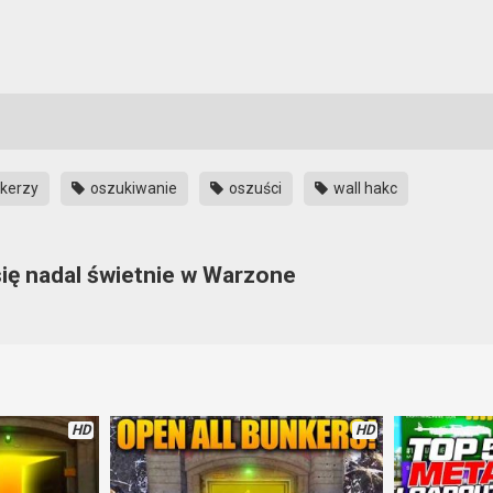
kerzy
oszukiwanie
oszuści
wall hakc
się nadal świetnie w Warzone
ędzie. Nawet gracze konsolowi muszą się mierzyć z oszustami, których w
 się z tym nie kryje. Psują zabawę uczciwym graczom. W dzisiejszym fi
HD
HD