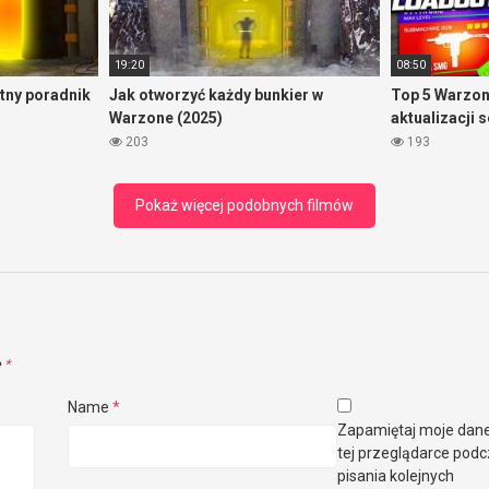
19:20
08:50
tny poradnik
Jak otworzyć każdy bunkier w
Top 5 Warzon
Warzone (2025)
aktualizacji 
203
193
Pokaż więcej podobnych filmów
e
*
Name
*
Zapamiętaj moje dan
tej przeglądarce pod
pisania kolejnych