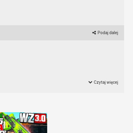
Podaj dalej
Czytaj więcej
ydaje się, że z dnia na dzień jest coraz więcej. Korzystanie z
lmie można zobaczyć jak oszukują m.in. gracze o nickach: