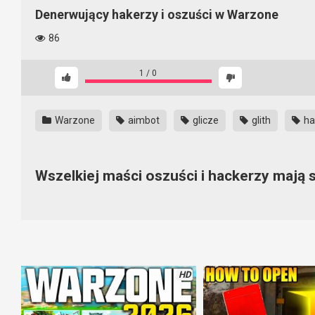
Denerwujący hakerzy i oszuści w Warzone
86
1
/
0
Warzone
aimbot
glicze
glith
ha
Wszelkiej maści oszuści i hackerzy mają 
Każdy, kto myśli, że Warzone jest wolne od oszustów jest w bł
aimbotów stało się bardzo powszechne i część oszustów, nawet
FFFUFFCKCHIN#8804087
Hitman#4138456
BoricuaRageFBGG
HD
IlMacedone00#7260776
Got The Moves#2440393
sleykia#3353951