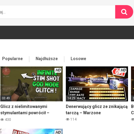
Popularne
Najdłuższe
Losowe
HD
HD
03:49
14:29
Glicz z nielimitowanymi
Denerwujący glicz ze znikającą
B
stymulantami powrócił –
tarczą – Warzone
C
Warzone
114
430
HD