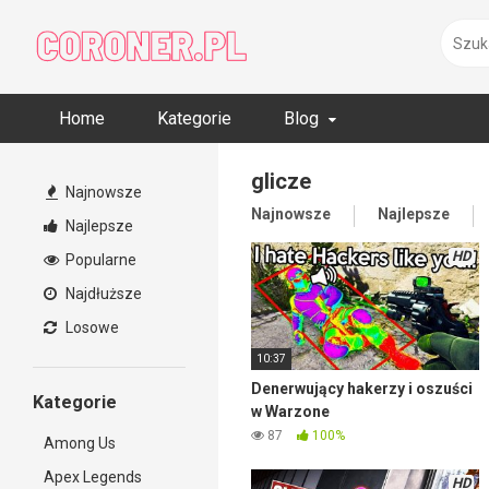
Skip
to
content
Home
Kategorie
Blog
glicze
Najnowsze
Najnowsze
Najlepsze
Najlepsze
HD
Popularne
Najdłuższe
Losowe
10:37
Denerwujący hakerzy i oszuści
Kategorie
w Warzone
87
100%
Among Us
Apex Legends
HD