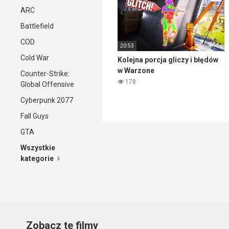
ARC
Battlefield
COD
20:53
Cold War
Kolejna porcja gliczy i błędów
w Warzone
Counter-Strike:
178
Global Offensive
Cyberpunk 2077
Fall Guys
GTA
Wszystkie
kategorie
Zobacz te filmy