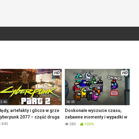
HD
HD
22:46
05:05
łędy, artefakty i glicze w grze
Doskonałe wyczucie czasu,
yberpunk 2077 – część druga
zabawne momenty i wypadki w
Among Us
840
580
100%