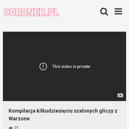
Skip
to
content
Kompilacja kilkudziesięciu szalonych gliczy z
Warzone
71