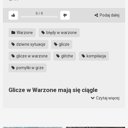
0
/
0
Podaj dalej
Warzone
błędy w warzone
dziwne sytuacje
glicze
glicze w warzone
glitche
kompilacja
pomyłki w grze
Glicze w Warzone mają się ciągle
świetnie
Czytaj więcej
Każda kolejna aktualizacja Warzone usuwane pewne błędy i
glicze oraz automatycznie dodaje nowe. Sami się
przekonajcie z jakimi błędami gry muszą smagać się