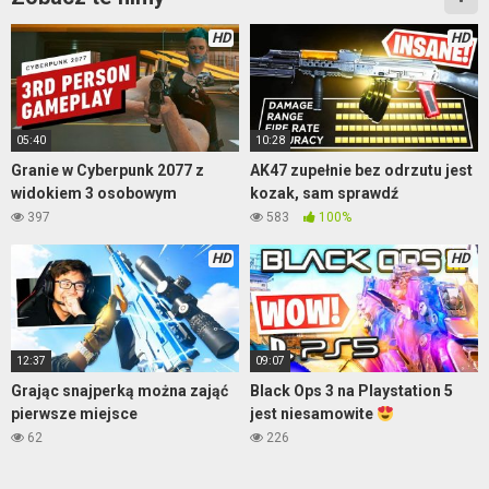
HD
HD
05:40
10:28
Granie w Cyberpunk 2077 z
AK47 zupełnie bez odrzutu jest
widokiem 3 osobowym
kozak, sam sprawdź
397
583
100%
HD
HD
12:37
09:07
Grając snajperką można zająć
Black Ops 3 na Playstation 5
pierwsze miejsce
jest niesamowite
62
226