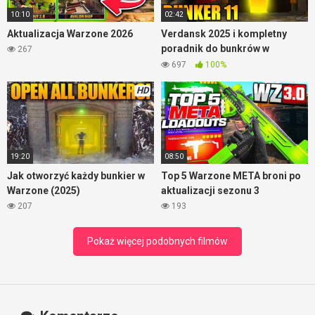
10:10
02:42
Aktualizacja Warzone 2026
Verdansk 2025 i kompletny
poradnik do bunkrów w
267
Warzone
697
100%
HD
19:20
08:50
Jak otworzyć każdy bunkier w
Top 5 Warzone META broni po
Warzone (2025)
aktualizacji sezonu 3
207
193
Pokaż więcej podobnych filmów