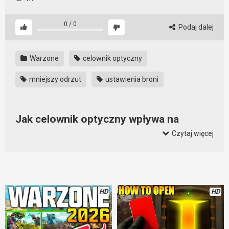
0
/
0
Podaj dalej
Warzone
celownik optyczny
mniejszy odrzut
ustawienia broni
Jak celownik optyczny wpływa na
dorzut broni w Warzone
Czytaj więcej
Wydaje się, że celownik optyczny w Warzone służy tylko do
powiększania i przybliżania celu. To jednak nie jedyne jego
działanie. Oprócz tego, zmniejsza od odrzut. Tak, celownik
optyczny zmniejsza odrzut broni i sprawia, że łatwiej się ją
HD
HD
kontroluje. To trochę dziwne, ale tak rzeczywiście jest. A
dowód na to znaleźć można właśnie na tym filmie. Tutaj
wszystko widać czarno na białym.