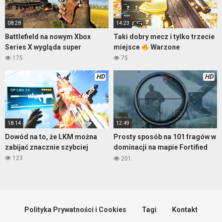
08:28
14:23
Battlefield na nowym Xbox
Taki dobry mecz i tylko trzecie
Series X wygląda super
miejsce
Warzone
175
75
HD
HD
18:14
12:49
Dowód na to, że LKM można
Prosty sposób na 101 fragów w
zabijać znacznie szybciej
dominacji na mapie Fortified
district – Enlisted
123
201
Polityka Prywatności i Cookies
Tagi
Kontakt