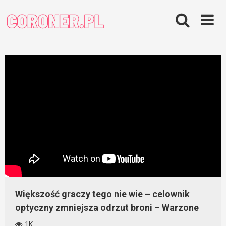
Skip
to
content
Większość graczy tego nie wie – celownik
optyczny zmniejsza odrzut broni – Warzone
1K