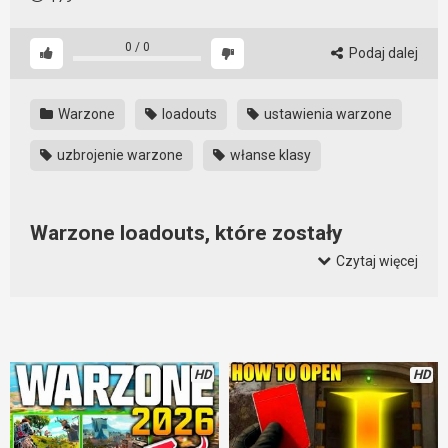
0
/
0
Podaj dalej
Warzone
loadouts
ustawienia warzone
uzbrojenie warzone
włanse klasy
Warzone loadouts, które zostały
sprawdzone w praktyce
Czytaj więcej
Każdy szuka takich ustawień własnych broni, które okaże się
najlepsze. Mając w swoim panelu te Warzone loadouts mamy
pewność, że nasza broń będzie najskuteczniejsza. Takie
ustawienia sprawią, że zyskamy przewagę na polu walki.
HD
HD
Dobranie odpowiedniej broni to dopiero początek. Do broni
należy dodać odpowiednie dodatki, które sprawią, że broń
będzie bardziej zabójcza. Czyli, dzięki niej będziemy szybciej