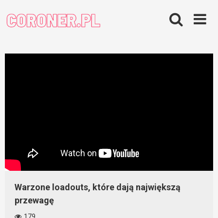
Skip
to
content
Warzone loadouts, które dają największą
przewagę
179