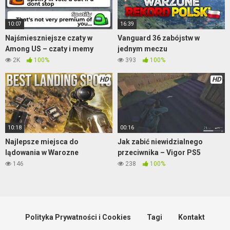
10:07
16:39
Najśmieszniejsze czaty w
Vanguard 36 zabójstw w
Among US – czaty i memy
jednym meczu
2K
100%
393
100%
HD
HD
10:18
00:16
Najlepsze miejsca do
Jak zabić niewidzialnego
lądowania w Warozne
przeciwnika – Vigor PS5
146
238
100%
Polityka Prywatności i Cookies
Tagi
Kontakt