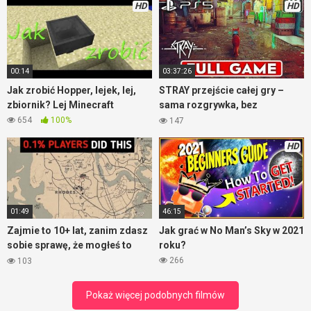
którzy powiedzą, że ta broń jest OP mam wiadomość.
HD
HD
Wystarczy jeden – słownie JEDEN pocisk w karabin, by był on
niezdatny do użycia. Można było też wejść do budynku na
przeciwko i przez okno załatwić strzelca. Można było podejść
pod budynkiem i wrzucić granat przez okno. Opcji było wiele.
00:14
03:37:26
Tak,
Enlisted to całkiem porządna gra
.
Jak zrobić Hopper, lejek, lej,
STRAY przejście całej gry –
zbiornik? Lej Minecraft
sama rozgrywka, bez
komentarza
654
100%
147
HD
01:49
46:15
Zajmie to 10+ lat, zanim zdasz
Jak grać w No Man’s Sky w 2021
sobie sprawę, że mogłeś to
roku?
zrobić – RDR2
266
103
Pokaż więcej podobnych filmów