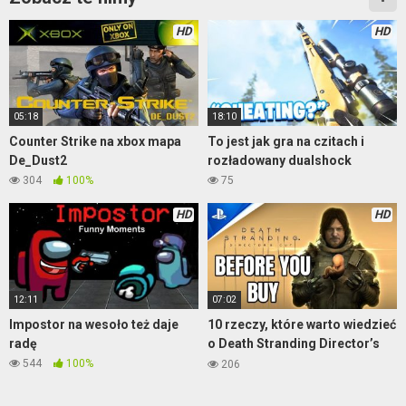
HD
HD
05:18
18:10
Counter Strike na xbox mapa
To jest jak gra na czitach i
De_Dust2
rozładowany dualshock
304
100%
75
HD
HD
12:11
07:02
Impostor na wesoło też daje
10 rzeczy, które warto wiedzieć
radę
o Death Stranding Director’s
Cut
544
100%
206