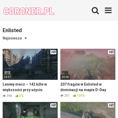
Skip
to
content
Enlisted
Najnowsze
HD
HD
24:57
30:00
Leniwy mecz – 142 kille w
207 fragów w Enlisted w
większości przy użyciu
dominacji na mapie D-Day
moździerza – Enlisted
201
100%
396
0%
HD
HD