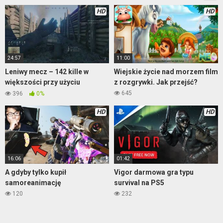
HD
HD
24:57
11:00
Leniwy mecz – 142 kille w
Wiejskie życie nad morzem film
większości przy użyciu
z rozgrywki. Jak przejść?
moździerza – Enlisted
645
396
0%
HD
HD
16:06
01:42
A gdyby tylko kupił
Vigor darmowa gra typu
samoreanimację
survival na PS5
120
232