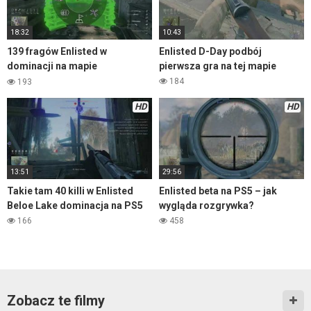
18:32
10:43
139 fragów Enlisted w
Enlisted D-Day podbój
dominacji na mapie
pierwsza gra na tej mapie
Pokrovskoe City
184
193
HD
HD
13:51
29:56
Takie tam 40 killi w Enlisted
Enlisted beta na PS5 – jak
Beloe Lake dominacja na PS5
wygląda rozgrywka?
166
458
Zobacz te filmy