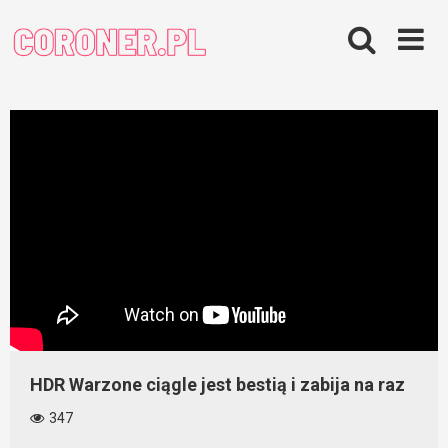
Skip
to
content
HDR Warzone ciągle jest bestią i zabija na raz
347