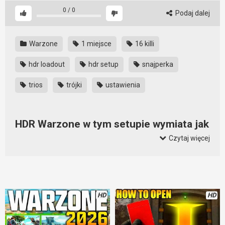
0
/
0
Podaj dalej
Warzone
1 miejsce
16 killi
hdr loadout
hdr setup
snajperka
trios
trójki
ustawienia
HDR Warzone w tym setupie wymiata jak
zły
Czytaj więcej
Nie ma złych broni w Warzone. Są tylko źle ustawione. Taki
HDR w tym setupie wymiata. Powala na raz. Szybko strzela i
jest zabójczo skuteczny. Warto pobiegać po mapie z takim
setupem. Ale uwaga, samo ustawienie nie oznacza, że
HD
HD
będziecie wymiatać jak na tym filmie. Trzeba jeszcze trochę
potrenować, bo granie snajperką jest specyficzne i trzeba się
go nauczyć.