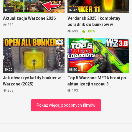
10:10
02:42
Aktualizacja Warzone 2026
Verdansk 2025 i kompletny
poradnik do bunkrów w
262
Warzone
693
100%
HD
19:20
08:50
Jak otworzyć każdy bunkier w
Top 5 Warzone META broni po
Warzone (2025)
aktualizacji sezonu 3
203
193
Pokaż więcej podobnych filmów