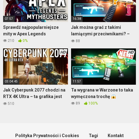
07:57
16:38
Sprawdź najpopularniejsze
Jak można grać z takimi
mity w Apex Legends
lamiącymi przeciwnikami? –
Warzone
210
0%
88
HD
HD
03:04:45
11:57
Jak Cyberpunk 2077 chodzi na
Ta wygrana w Warzone to taka
RTX 4K Ultra – ta grafika jest
wymęczona trochę
szalona – część 2
89
100%
510
Polityka Prywatności i Cookies
Tagi
Kontakt