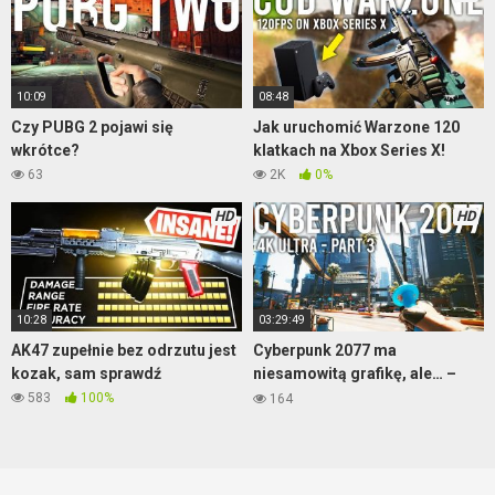
10:09
08:48
Czy PUBG 2 pojawi się
Jak uruchomić Warzone 120
wkrótce?
klatkach na Xbox Series X!
63
2K
0%
HD
HD
10:28
03:29:49
AK47 zupełnie bez odrzutu jest
Cyberpunk 2077 ma
kozak, sam sprawdź
niesamowitą grafikę, ale… –
część 3
583
100%
164