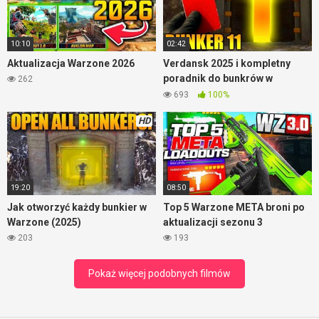
szczęście niektórzy gracze mają. Skilla też, ale szczęście ich
nie opuszcza.
10:10
02:42
Aktualizacja Warzone 2026
Verdansk 2025 i kompletny
poradnik do bunkrów w
262
Warzone
693
100%
HD
19:20
08:50
Jak otworzyć każdy bunkier w
Top 5 Warzone META broni po
Warzone (2025)
aktualizacji sezonu 3
203
193
Pokaż więcej podobnych filmów