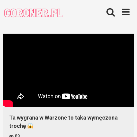
Skip
to
content
Ta wygrana w Warzone to taka wymęczona
trochę
89