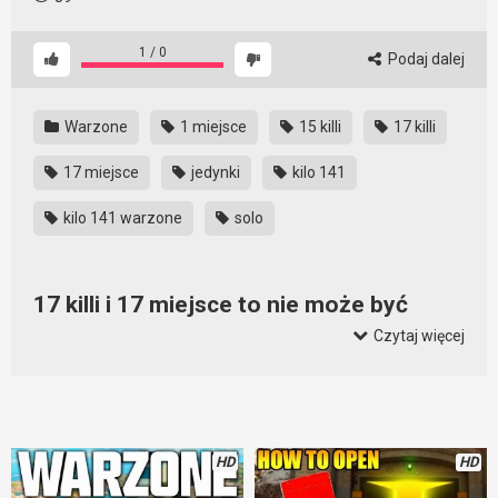
1
/
0
Podaj dalej
Warzone
1 miejsce
15 killi
17 killi
17 miejsce
jedynki
kilo 141
kilo 141 warzone
solo
17 killi i 17 miejsce to nie może być
przypadek
Czytaj więcej
Pierwszy mecz w pięknym stylu, udało się zabić 17 wrogów i
zająć 17 miejsce. W sumie całkiem niezłe miejsce. A w
drugim meczu można zobaczyć drogę do miejsca
pierwszego. Wyboista? Nie. Trudna? Trochę. Widowiskowa?
HD
HD
Tak nawet w miarę. Można popatrzeć i podziwiać, jakie