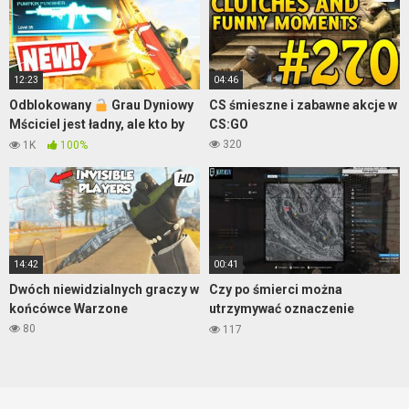
12:23
04:46
Odblokowany
Grau Dyniowy
CS śmieszne i zabawne akcje w
Mściciel jest ładny, ale kto by
CS:GO
chciał nim grać? – Warzone
320
1K
100%
HD
14:42
00:41
Dwóch niewidzialnych graczy w
Czy po śmierci można
końcówce Warzone
utrzymywać oznaczenie
wroga? – Warzone
80
117