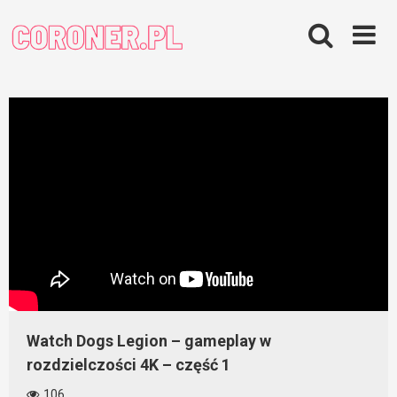
Skip
to
content
Watch Dogs Legion – gameplay w
rozdzielczości 4K – część 1
106