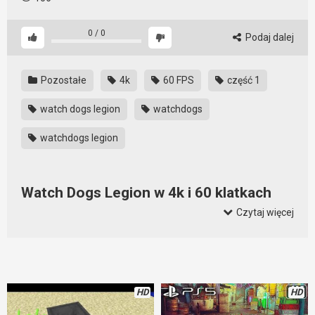
0
/
0
Podaj dalej
Pozostałe
4k
60 FPS
część 1
watch dogs legion
watchdogs
watchdogs legion
Watch Dogs Legion w 4k i 60 klatkach
wygląda super
Czytaj więcej
Najnowsza odsłona Watch Dogs Legion na mocnym sprzęcie
wygląda naprawdę zjawiskowo. Graficznie wymiata,
rozgrywka też jest ciekawa, ale mam wrażenie, że trochę jej
brakuje do części pierwszej. Ale może to wina tego, że
HD
HD
człowiek się trochę zestarzał? A może dlatego, że aby grać w