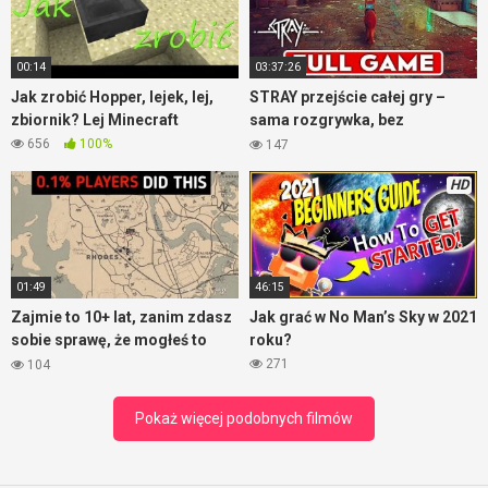
takiej rozdziałce to trzeba mieć potężny sprzęt? No nic, fajnie
jest czasem popatrzeć jak inni grają.
00:14
03:37:26
Jak zrobić Hopper, lejek, lej,
STRAY przejście całej gry –
zbiornik? Lej Minecraft
sama rozgrywka, bez
komentarza
656
100%
147
HD
01:49
46:15
Zajmie to 10+ lat, zanim zdasz
Jak grać w No Man’s Sky w 2021
sobie sprawę, że mogłeś to
roku?
zrobić – RDR2
271
104
Pokaż więcej podobnych filmów