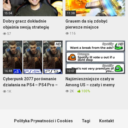
15:04
11:38
Dobry gracz dokładnie
Grauem da się zdobyć
objaśnia swoją strategię
pierwsze miejsce
rozgrywki – Warzone
116
57
HD
HD
16:48
10:07
Cyberpunk 2077 porównanie
Najśmieszniejsze czaty w
działania na PS4 – PS4 Pro –
Among US – czaty i memy
PS5
2K
100%
1K
Polityka Prywatności i Cookies
Tagi
Kontakt