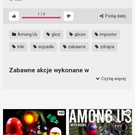
1
/
0
Podaj dalej
Among Us
glicz
glicze
impostor
triki
wypadki
zabawne
zdrajca
Zabawne akcje wykonane w
odpowiednim momencie
Czytaj więcej
Nie tylko umiejętności, ale także szczęście się liczy. I to, kiedy
wykonana zostanie dana akcja. Niekiedy bardzo wiele zależy
od tego, gdzie znajdujemy się w danym momencie. To może
całkowicie zmienić układ sił. Zresztą sami się przekonajcie.
HD
HD