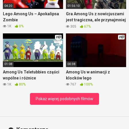
04:20
01:56:10
Lego Among Us – Apokalipsa
Gra Among Us z nowicjuszami
Zombie
jest tragiczna, ale przynajmniej
jest wesoło
1K
0%
305
67%
HD
HD
01:08
00:38
Among Us Teletubbies części
Among Us w animacji z
wspólne i różnice
klocków lego
1K
80%
767
100%
Pokaż więcej podobnych filmów