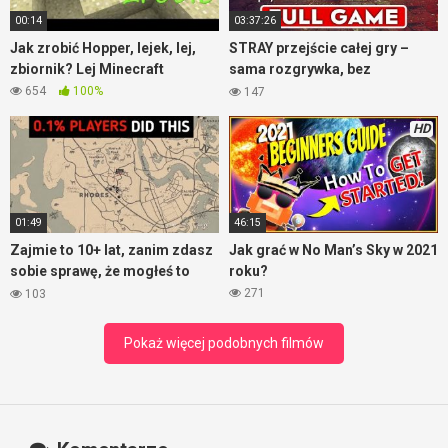
00:14
03:37:26
Jak zrobić Hopper, lejek, lej,
STRAY przejście całej gry –
zbiornik? Lej Minecraft
sama rozgrywka, bez
komentarza
654
100%
147
HD
01:49
46:15
Zajmie to 10+ lat, zanim zdasz
Jak grać w No Man’s Sky w 2021
sobie sprawę, że mogłeś to
roku?
zrobić – RDR2
271
103
Pokaż więcej podobnych filmów