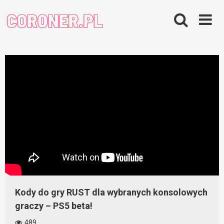
Skip
to
content
Kody do gry RUST dla wybranych konsolowych
graczy – PS5 beta!
489