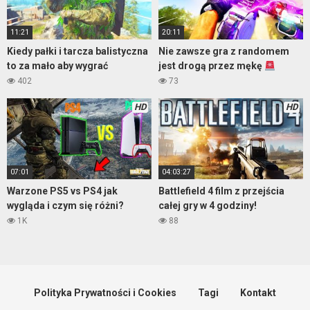
11:21
20:11
Kiedy pałki i tarcza balistyczna
Nie zawsze gra z randomem
to za mało aby wygrać
jest drogą przez mękę
402
73
HD
HD
07:01
04:03:27
Warzone PS5 vs PS4 jak
Battlefield 4 film z przejścia
wygląda i czym się różni?
całej gry w 4 godziny!
1K
88
Polityka Prywatności i Cookies
Tagi
Kontakt