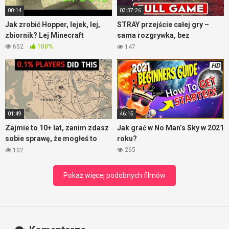
wszystkich 10 interesujących rzeczy znajdziecie oczywiście
00:14
03:37:26
w filmie.
Jak zrobić Hopper, lejek, lej,
STRAY przejście całej gry –
zbiornik? Lej Minecraft
sama rozgrywka, bez
komentarza
652
100%
147
HD
01:49
46:15
Zajmie to 10+ lat, zanim zdasz
Jak grać w No Man’s Sky w 2021
sobie sprawę, że mogłeś to
roku?
zrobić – RDR2
265
102
Pokaż więcej podobnych filmów