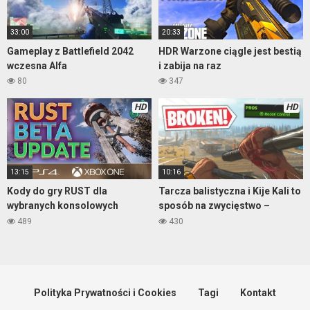
33:00
20:33
Gameplay z Battlefield 2042
HDR Warzone ciągle jest bestią
wczesna Alfa
i zabija na raz
80
347
HD
HD
13:15
10:16
Kody do gry RUST dla
Tarcza balistyczna i Kije Kali to
wybranych konsolowych
sposób na zwycięstwo –
graczy – PS5 beta!
Warzone
489
430
Polityka Prywatności i Cookies
Tagi
Kontakt