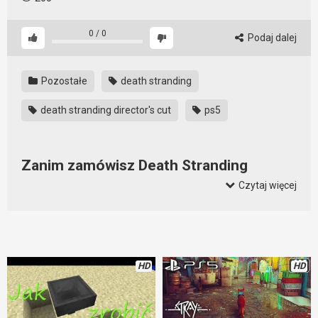
0
/
0
Podaj dalej
Pozostałe
death stranding
death stranding director's cut
ps5
Zanim zamówisz Death Stranding
musisz wiedzieć o…
Czytaj więcej
Death Stranding to bardzo ciekawa gra. Sporo graczy
znajduje w niej to, czego czasu. Zanim zamówicie wersję
Director’s Cut powinniście dowiedzieć się o kilku nowościach,
które do gry zostały wprowadzone. nie są to jakieś ogromne
HD
HD
zmiany, przełomowe nowości, ale warto wiedzieć o nowych
narzędziach, nowych urządzeniach, nowym bocie, nowych
modach i nowościach specjalnie dla PS5. Omówienie