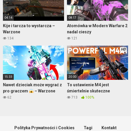
04:14
08:17
Kije i tarcza to wystarcza –
Atomówka w Modern Warfare 2
Warzone
nadal cieszy
134
121
HD
15:33
20:00
Nawet dzieciak może wygrać z
To ustawienie M4 jest
pro graczem
– Warzone
śmiertelnie skuteczne
62
713
100%
Polityka Prywatności i Cookies
Tagi
Kontakt