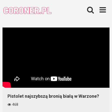
Skip
to
content
Pistolet najszybszą bronią białą w Warzone?
468