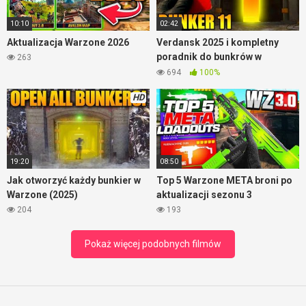
10:10
02:42
Aktualizacja Warzone 2026
Verdansk 2025 i kompletny
poradnik do bunkrów w
263
Warzone
694
100%
HD
19:20
08:50
Jak otworzyć każdy bunkier w
Top 5 Warzone META broni po
Warzone (2025)
aktualizacji sezonu 3
204
193
Pokaż więcej podobnych filmów