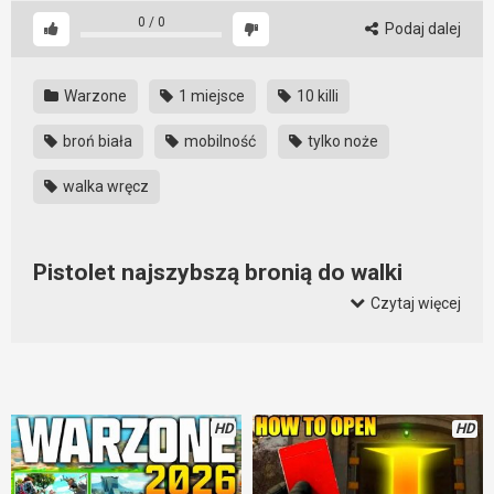
0
/
0
Podaj dalej
Warzone
1 miejsce
10 killi
broń biała
mobilność
tylko noże
walka wręcz
Pistolet najszybszą bronią do walki
wręcz?
Czytaj więcej
To niesamowite, ale okazało się, że pistolet może być
najszybszą bronią do walki wręcz. Wystarczy wybrać
odpowiednie dodatki i już mamy broń, która ma większą
mobilność niż nóż. Niewiarygodne? Sami się o tym
HD
HD
przekonajcie. Na tym filmie doskonale to widać. Jednak
muszę powiedzieć, że tacy gracze, którzy nie strzelają, są
niezwykle irytujący. Meh.