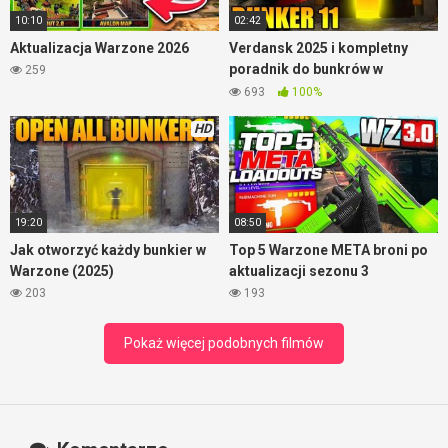
już wiem jak działają i czym są, to mi się już nie chce.
10:10
02:42
Aktualizacja Warzone 2026
Verdansk 2025 i kompletny
poradnik do bunkrów w
259
Warzone
693
100%
HD
19:20
08:50
Jak otworzyć każdy bunkier w
Top 5 Warzone META broni po
Warzone (2025)
aktualizacji sezonu 3
203
193
Pokaż więcej podobnych filmów