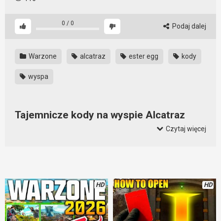
0
/
0
Podaj dalej
Warzone
alcatraz
ester egg
kody
wyspa
Tajemnicze kody na wyspie Alcatraz
zostały odkryte
Czytaj więcej
Ciekawe czy spotkaliście się z tym Easter Eggiem grając na
wyspie Alcatraz? Ja osobiście nawet nie wiedziałem, że coś
takiego jest. Ale już wiem. Znałem
kody do bunkrów w
Warzone
, na klasycznej mapie. Ale tych kodów, tych
HD
HD
sekretnych numerów nawet nie zauważyłem. I gdyby nie ten
film, to pewnie bym nadal nie miał o tym zielonego pojęcia.
Może nawet sam się pokuszę o to, aby je odkryć? Chociaż jeśli