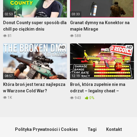
02:53
03:33
Donut County super sposób dla
Granat dymny na Konektor na
chill po ciężkim dniu
mapie Mirage
81
588
HD
HD
08:57
12:19
Która broń jest teraz najlepsza
Broń, która zupełnie nie ma
w Warzone Cold War?
odrzut – legalny cheat –
Warzone
1K
943
0%
Polityka Prywatności i Cookies
Tagi
Kontakt