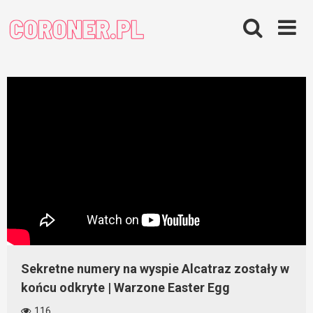
Skip
to
content
Sekretne numery na wyspie Alcatraz zostały w
końcu odkryte | Warzone Easter Egg
116