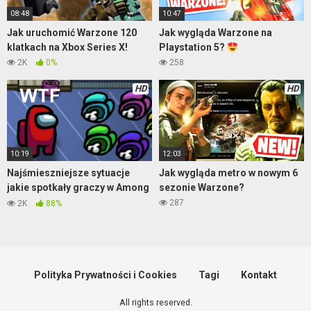
08:48
10:47
Jak uruchomić Warzone 120
Jak wygląda Warzone na
klatkach na Xbox Series X!
Playstation 5?
2K
0%
258
HD
HD
10:19
12:03
Najśmieszniejsze sytuacje
Jak wygląda metro w nowym 6
jakie spotkały graczy w Among
sezonie Warzone?
Us
287
2K
88%
Polityka Prywatności i Cookies
Tagi
Kontakt
All rights reserved.