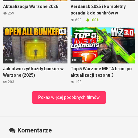
Aktualizacja Warzone 2026
Verdansk 2025 i kompletny
poradnik do bunkrów w
259
Warzone
693
100%
HD
19:20
08:50
Jak otworzyć każdy bunkier w
Top 5 Warzone META broni po
Warzone (2025)
aktualizacji sezonu 3
203
193
Pokaż więcej podobnych filmów
Komentarze