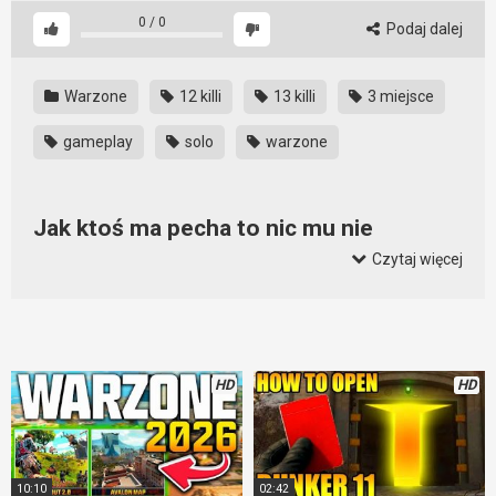
0
/
0
Podaj dalej
Warzone
12 killi
13 killi
3 miejsce
gameplay
solo
warzone
Jak ktoś ma pecha to nic mu nie
pomoże
Czytaj więcej
Ładna rozgrywka i wszystko toczyło się jak powinno. Niestety
jak widać nie skończyło się dobrze. Nawet bycie pro graczem
nie gwarantuje wygranej. Zwłaszcza kiedy ma się trochę
więcej pecha niż zwykle. Wtedy nawet w gazie można zginąć
HD
HD
w dziwny sposób.
Zastanawia mnie pierwsza śmierć, ta po gułagu. Skok jaki
wykonał przeciwnik wydaje się bardzo, ale to bardzo dziwny.
Sami zobaczcie.
10:10
02:42