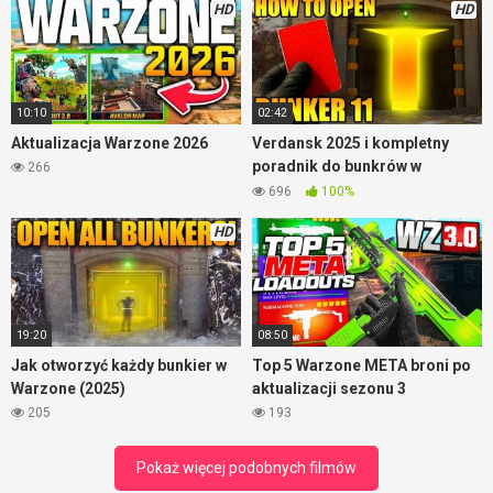
HD
HD
10:10
02:42
Aktualizacja Warzone 2026
Verdansk 2025 i kompletny
poradnik do bunkrów w
266
Warzone
696
100%
HD
19:20
08:50
Jak otworzyć każdy bunkier w
Top 5 Warzone META broni po
Warzone (2025)
aktualizacji sezonu 3
205
193
Pokaż więcej podobnych filmów