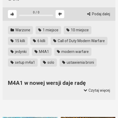
0
/
0
Podaj dalej
Warzone
1 miejsce
10 miejsce
15 killi
6 killi
Call of Duty Modern Warfare
jedynki
M4A1
modern warfare
setup m4a1
solo
ustawienia broni
M4A1 w nowej wersji daje radę
Czytaj więcej
Czasem warto poćwiczyć końcowy etap gry, gdyż nawet
mając dużo killi, nie mamy pewności, że wygramy mecz. Tak
jak na tym filmie. M4A1 daje radę i pozwala cieszyć się
zdobywaniem fragów, ale ostatni etap rozgrywki potrafi
gracza zirytować mocno.