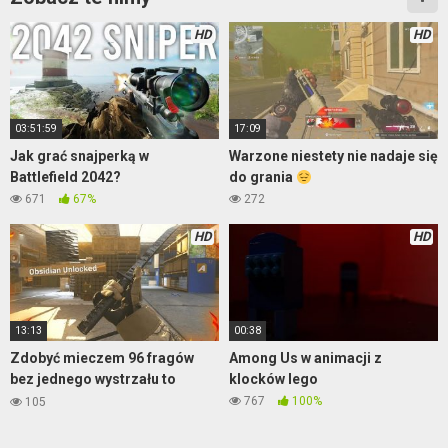
HD
HD
03:51:59
17:09
Jak grać snajperką w
Warzone niestety nie nadaje się
Battlefield 2042?
do grania
671
67%
272
HD
HD
13:13
00:38
Zdobyć mieczem 96 fragów
Among Us w animacji z
bez jednego wystrzału to
klocków lego
wyczyn
767
100%
105