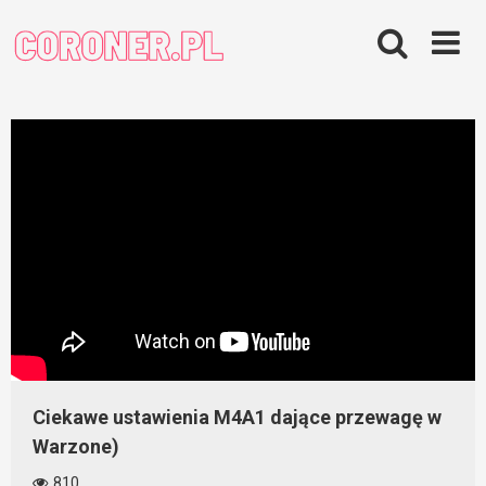
Skip
to
content
Ciekawe ustawienia M4A1 dające przewagę w
Warzone)
810