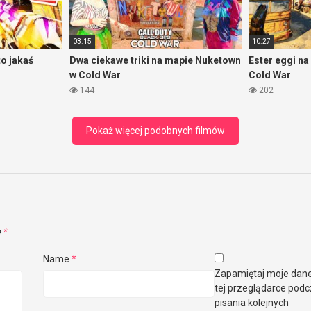
03:15
10:27
o jakaś
Dwa ciekawe triki na mapie Nuketown
Ester eggi n
w Cold War
Cold War
144
202
Pokaż więcej podobnych filmów
e
*
Name
*
Zapamiętaj moje dan
tej przeglądarce pod
pisania kolejnych