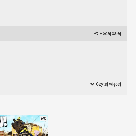
Podaj dalej
Czytaj więcej
przewagę. Warto w tym celu opierać się na doświadczeniach
ają i dają realną przewagę w grze. Oni już wiedzą jak strzelać,
HD