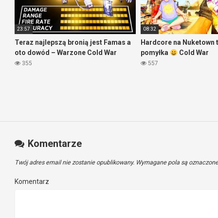
23:57
08:32
Teraz najlepszą bronią jest Famas a
Hardcore na Nuketown t
oto dowód – Warzone Cold War
pomyłka
Cold War
355
557
Komentarze
Twój adres email nie zostanie opublikowany.
Wymagane pola są oznaczon
Komentarz