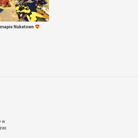
a mapie Nuketown
e w
czas