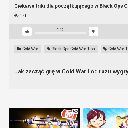
Ciekawe triki dla początkującego w Black Ops 
171
0
/
0
Cold War
Black Ops Cold War Tips
Cold War T
Jak zacząć grę w Cold War i od razu wyg
Poradnik dla poczatkującego gracza w Cold War jest niezw
weteranów i graczy, którzy pierwszego dnia wykręcają niezłe wy
czego unikać i która broń jest OP.
HD