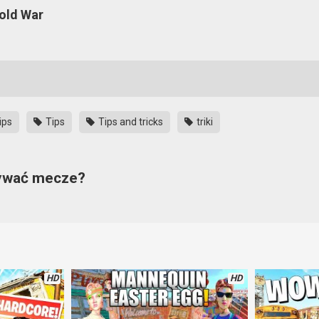
Cold War
ips
Tips
Tips and tricks
triki
rywać mecze?
ykle przydatny. Ustawiając odpowiednio grę, możemy zyskać sporą 
niki. Takie porady dla poczatkujących graczy bardzo dobrze się sprawdz
HD
HD