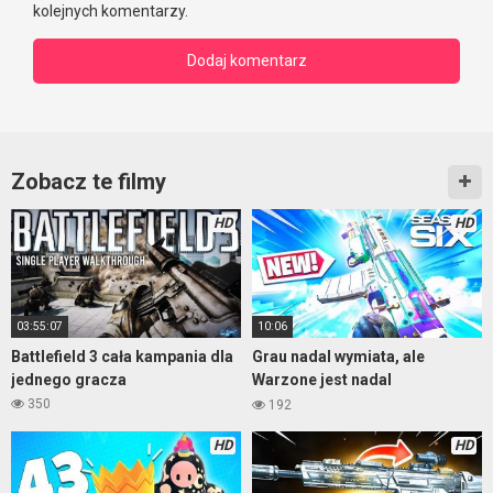
kolejnych komentarzy.
Zobacz te filmy
HD
HD
03:55:07
10:06
Battlefield 3 cała kampania dla
Grau nadal wymiata, ale
jednego gracza
Warzone jest nadal
nieprzewidywalna
350
192
HD
HD