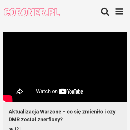
Skip
to
content
Aktualizacja Warzone – co się zmieniło i czy
DMR został znerfiony?
121