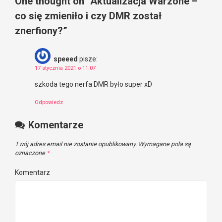
One thought on “
Aktualizacja Warzone –
co się zmieniło i czy DMR został
znerfiony?
”
speeed
pisze:
17 stycznia 2021 o 11:07
szkoda tego nerfa DMR było super xD
Odpowiedz
Komentarze
Twój adres email nie zostanie opublikowany.
Wymagane pola są
oznaczone
*
Komentarz