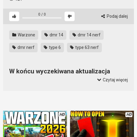
0
/
0
Podaj dalej
Warzone
dmr 14
dmr 14 nerf
dmr nerf
type 6
type 63 nerf
W końcu wyczekiwana aktualizacja
Warzone. DMR ZNERFIONY!!!
Czytaj więcej
Co przyniosła najnowsza aktualizacja Warzone. Ano sporo
dobroci. Znerfione zostały:
DMR,
Diamatti
HD
HD
Type 63
Naprawiono wkurzający glitch z nieskończonymi