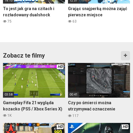
18:10
12:37
To jest jak gra na czitach i
Grając snajperką można zająć
rozładowany dualshock
pierwsze miejsce
75
63
Zobacz te filmy
HD
03:58
00:41
Gameplay Fifa 21 wygląda
Czy po śmierci można
kozacko (PS5 / Xbox Series X)
utrzymywać oznaczenie
wroga? – Warzone
1K
117
HD
HD