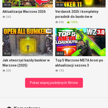
10:10
02:42
Aktualizacja Warzone 2026
Verdansk 2025 i kompletny
poradnik do bunkrów w
265
Warzone
696
100%
HD
19:20
08:50
Jak otworzyć każdy bunkier w
Top 5 Warzone META broni po
Warzone (2025)
aktualizacji sezonu 3
205
193
Pokaż więcej podobnych filmów