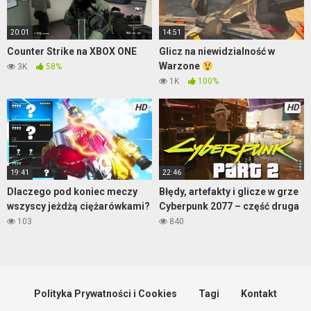
20:01
14:51
Counter Strike na XBOX ONE
Glicz na niewidzialność w
Warzone
3K
58%
1K
100%
HD
HD
19:41
22:46
Dlaczego pod koniec meczy
Błędy, artefakty i glicze w grze
wszyscy jeżdżą ciężarówkami?
Cyberpunk 2077 – część druga
103
840
Polityka Prywatności i Cookies
Tagi
Kontakt