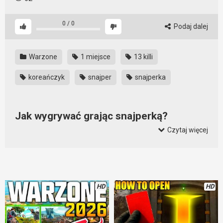
0
/
0
Podaj dalej
Warzone
1 miejsce
13 killi
koreańczyk
snajper
snajperka
Jak wygrywać grając snajperką?
Czytaj więcej
Snajperką można wygrywać. Oczywiście, jeśli się nią wymiata.
Ale czy ktoś, kto nie gra nią na co dzień ma szansę na to, aby
wygrać w Warzone? Ten film udowadnia, że tak. Jak widać
temu Koreańczykowi się to udało i zrobił to w całkiem
przyjemnym stylu.
HD
HD