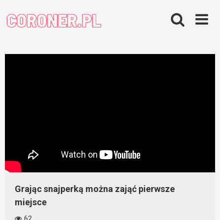
Skip
to
content
Grając snajperką można zająć pierwsze
miejsce
62