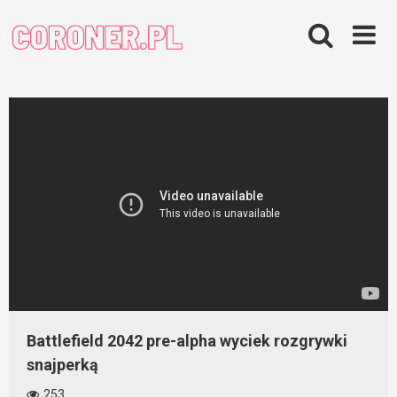
Skip
to
content
Battlefield 2042 pre-alpha wyciek rozgrywki
snajperką
253