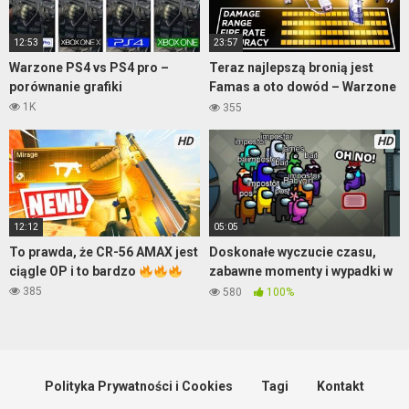
12:53
23:57
Warzone PS4 vs PS4 pro –
Teraz najlepszą bronią jest
porównanie grafiki
Famas a oto dowód – Warzone
Cold War
1K
355
HD
HD
12:12
05:05
To prawda, że CR-56 AMAX jest
Doskonałe wyczucie czasu,
ciągle OP i to bardzo
zabawne momenty i wypadki w
Among Us
385
580
100%
Polityka Prywatności i Cookies
Tagi
Kontakt