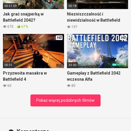
03:51:59
00:18
Jak grać snajperką w
Niezniszczalność i
Battlefield 2042?
niewidzialność w Battlefield
2042
670
67%
197
HD
HD
00:31
33:00
Przyzwoita masakra w
Gameplay z Battlefield 2042
Battlefield 4
wczesna Alfa
60
80
Pokaż więcej podobnych filmów