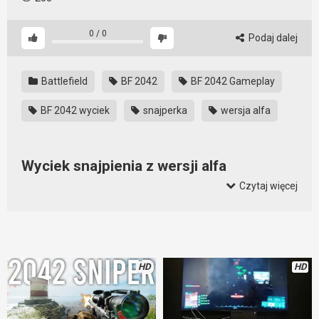
0
/
0
Podaj dalej
Battlefield
BF 2042
BF 2042 Gameplay
BF 2042 wyciek
snajperka
wersja alfa
Wyciek snajpienia z wersji alfa
Battlefield 2042
Czytaj więcej
Już można zobaczyć jak będzie wyglądała gra snajperką w
Battlefield 2042. Tylko lepiej na podstawie tego filmu nie
wyrabiać sobie jeszcze opinii o grze i o rozgrywce. To jest
wersja alfa i tak naprawdę jeszcze wiele może się zmienić. Na
HD
HD
razie wygląda całkiem przyjemnie i jeśli poprawią największe
bolączki, to gra będzie dzik.