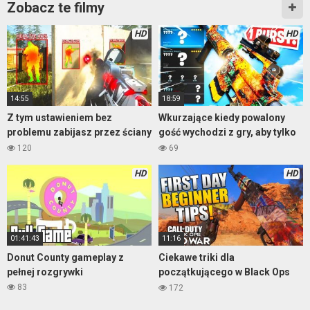
Zobacz te filmy
HD
HD
14:55
18:59
Z tym ustawieniem bez
Wkurzające kiedy powalony
problemu zabijasz przez ściany
gość wychodzi z gry, aby tylko
fraga nie dać
120
69
HD
HD
01:41:43
11:16
Donut County gameplay z
Ciekawe triki dla
pełnej rozgrywki
początkującego w Black Ops
Cold War
83
172