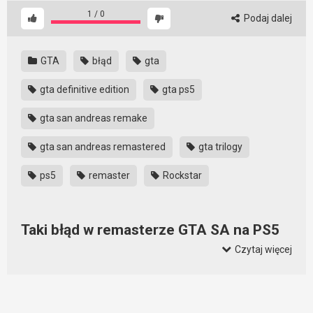
1
/
0
Podaj dalej
GTA
błąd
gta
gta definitive edition
gta ps5
gta san andreas remake
gta san andreas remastered
gta trilogy
ps5
remaster
Rockstar
Taki błąd w remasterze GTA SA na PS5
woła o pomstę do nieba
Czytaj więcej
Można odnieść wrażenie, że ktoś tutaj graczy nie szanuje.
Błędy są nieodzowną częścią gier, ale to co pokazał Rockstar
w wypuszczonym remasterze GTA woła o pomstę do nieba.