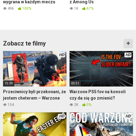
wygrana w każdym meczu
z Among Us
496
100%
1K
67%
Zobacz te filmy
HD
HD
15:39
03:51
Przeciwnicy byli przekonani, że
Warzone PS5 fov na konsoli
jestem cheterem – Warzone
czy da się go zmienić?
154
2K
0%
HD
HD