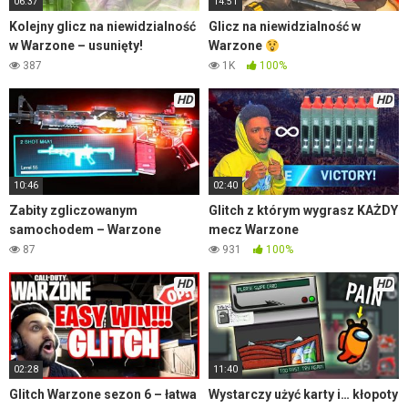
06:37
14:51
Kolejny glicz na niewidzialność
Glicz na niewidzialność w
w Warzone – usunięty!
Warzone
387
1K
100%
HD
HD
10:46
02:40
Zabity zgliczowanym
Glitch z którym wygrasz KAŻDY
samochodem – Warzone
mecz Warzone
87
931
100%
HD
HD
02:28
11:40
Glitch Warzone sezon 6 – łatwa
Wystarczy użyć karty i… kłopoty