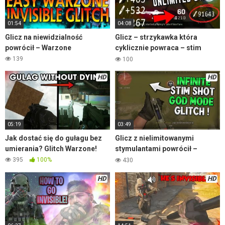
01:54
04:08
Glicz na niewidzialność
Glicz – strzykawka która
powrócił – Warzone
cyklicznie powraca – stim
glitch Warzone
139
100
HD
HD
05:19
03:49
Jak dostać się do gułagu bez
Glicz z nielimitowanymi
umierania? Glitch Warzone!
stymulantami powrócił –
Warzone
395
100%
430
HD
HD