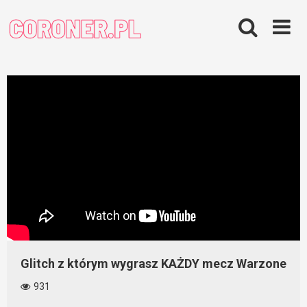
Skip
to
content
Glitch z którym wygrasz KAŻDY mecz Warzone
931