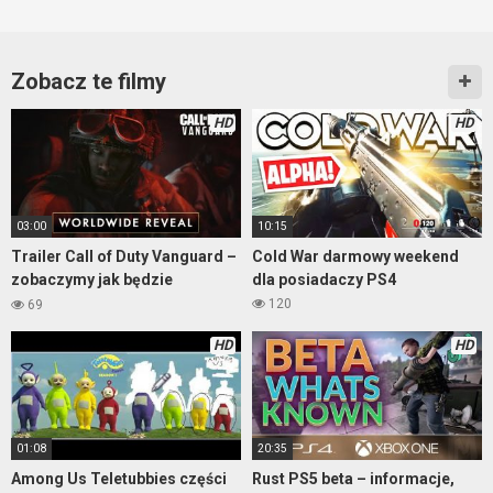
Zobacz te filmy
HD
HD
03:00
10:15
Trailer Call of Duty Vanguard –
Cold War darmowy weekend
zobaczymy jak będzie
dla posiadaczy PS4
naprawdę
120
69
HD
HD
01:08
20:35
Among Us Teletubbies części
Rust PS5 beta – informacje,