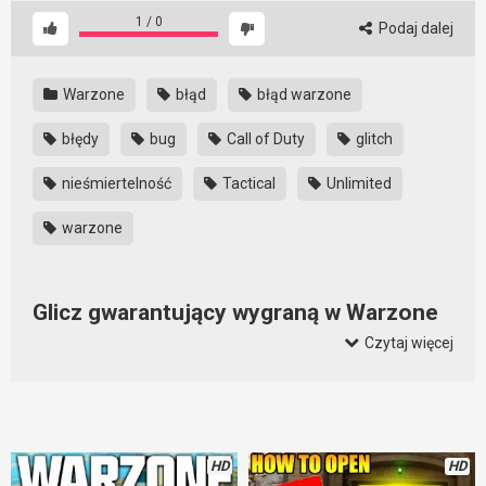
1
/
0
Podaj dalej
Warzone
błąd
błąd warzone
błędy
bug
Call of Duty
glitch
nieśmiertelność
Tactical
Unlimited
warzone
Glicz gwarantujący wygraną w Warzone
Czytaj więcej
Niestety błędy w Warzone się nie kończą. Najnowszy fatalnie
wpływa na rozgrywkę. Dzięki niemu można wygrać niemal
każdy mecz. Użycie go powoduje, że możemy przebywać w
gazie przez cały czas. Tak, możemy się leczyć i dzięki temu
wygrać mecz.
HD
HD
Błąd ten działa i został sprawdzony. Dochodzą do mnie