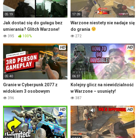
05:19
17:09
Jak dostać się do gułagu bez
Warzone niestety nie nadaje się
umierania? Glitch Warzone!
do grania
395
100%
272
HD
HD
05:40
06:37
Granie w Cyberpunk 2077 z
Kolejny glicz na niewidzialność
widokiem 3 osobowym
w Warzone – usunięty!
396
387
HD
HD