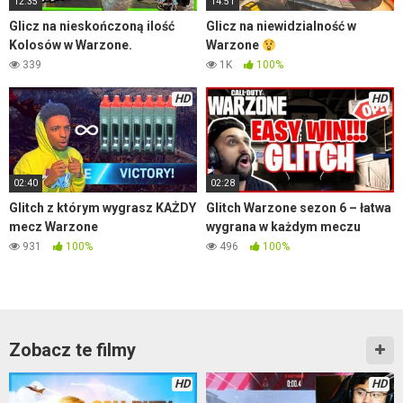
12:35
14:51
Glicz na nieskończoną ilość
Glicz na niewidzialność w
Kolosów w Warzone.
Warzone
339
1K
100%
HD
HD
02:40
02:28
Glitch z którym wygrasz KAŻDY
Glitch Warzone sezon 6 – łatwa
mecz Warzone
wygrana w każdym meczu
931
100%
496
100%
Zobacz te filmy
HD
HD