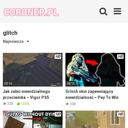
Skip
to
content
glitch
Najnowsze
HD
HD
00:16
08:15
Jak zabić niewidzialnego
Grinch skin zapewniający
przeciwnika – Vigor PS5
niewidzialność – Pay To Win
Warzone
238
100%
338
HD
HD