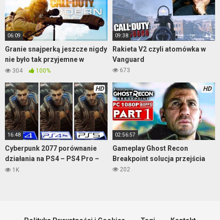
06:09
09:38
Granie snajperką jeszcze nigdy
Rakieta V2 czyli atomówka w
nie było tak przyjemne w
Vanguard
Modernie
673
304
100%
HD
HD
16:48
02:56:57
Cyberpunk 2077 porównanie
Gameplay Ghost Recon
działania na PS4 – PS4 Pro –
Breakpoint solucja przejścia
PS5
202
1K