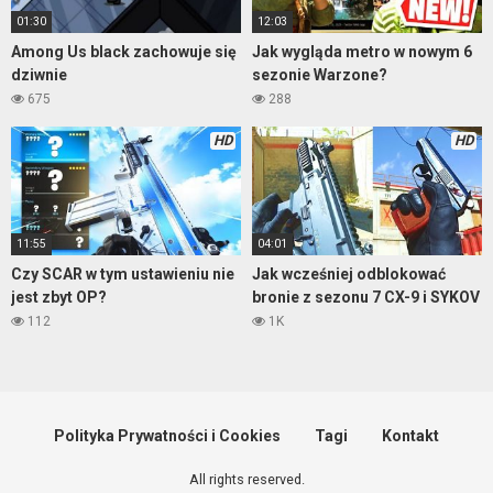
01:30
12:03
Among Us black zachowuje się
Jak wygląda metro w nowym 6
dziwnie
sezonie Warzone?
675
288
HD
HD
11:55
04:01
Czy SCAR w tym ustawieniu nie
Jak wcześniej odblokować
jest zbyt OP?
bronie z sezonu 7 CX-9 i SYKOV
112
1K
Polityka Prywatności i Cookies
Tagi
Kontakt
All rights reserved.