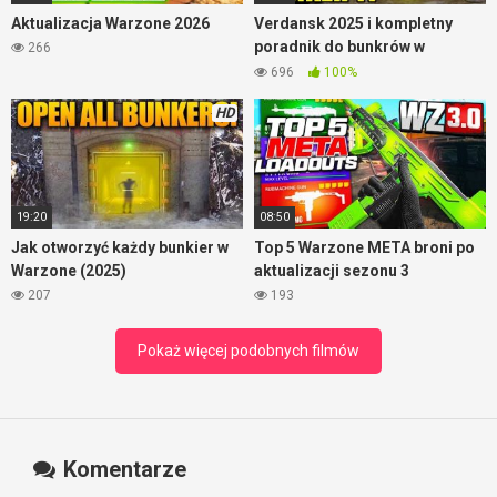
Aktualizacja Warzone 2026
Verdansk 2025 i kompletny
poradnik do bunkrów w
266
Warzone
696
100%
HD
19:20
08:50
Jak otworzyć każdy bunkier w
Top 5 Warzone META broni po
Warzone (2025)
aktualizacji sezonu 3
207
193
Pokaż więcej podobnych filmów
Komentarze