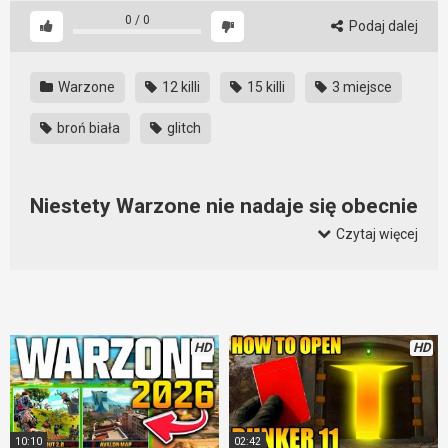
0
/
0
Podaj dalej
Warzone
12 killi
15 killi
3 miejsce
broń biała
glitch
Niestety Warzone nie nadaje się obecnie
do grania, glitche, op broń
Czytaj więcej
Można zaobserwować odpływa graczy od Warzone. Jeśli
developerzy się nie zajmą naprawianiem gdy, to już niedługo
nikt nie będzie grał. Wiadomo, to żart bo gracze zawsze się
znajdą. Ale problem jest wtedy, kiedy z gry odchodzą
HD
HD
najbardziej zaawansowani gracze i youtuberzy. Na razie
robią sobie przerwę, ciekawe na jak długo. Jeśli w ostatnim
kręgu na jednego uczciwego gracza przypada kilku oszustów,
to odechciewa się grać. Serio.
10:10
02:42