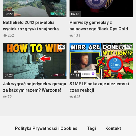
03:22
04:13
Battlefield 2042 pre-alpha
Pierwszy gameplay z
wyciek rozgrywki snajperką
najnowszego Black Ops Cold
War
252
131
HD
HD
07:23
11:11
Jak wygrać pojedynek w gułagu
S1MPLE pokazuje nieziemski
za każdym razem? Warzone!
czas reakcji
72
645
Polityka Prywatności i Cookies
Tagi
Kontakt