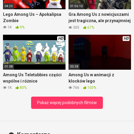
04:20
01:56:10
Lego Among Us – Apokalipsa
Gra Among Us z nowicjuszami
Zombie
jest tragiczna, ale przynajmniej
jest wesoło
1K
0%
305
67%
HD
HD
01:08
00:38
Among Us Teletubbies części
Among Us w animacji z
wspólne i różnice
klocków lego
1K
80%
766
100%
Pokaż więcej podobnych filmów