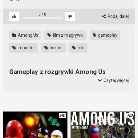
0
/
0
Podaj dalej
Among Us
film z rozgrywki
gameplay
impostor
oszust
triki
Gameplay z rozgrywki Among Us
Czytaj więcej
Gra cieszy się niesłabnącą popularnością i dlatego jeśli
chcemy wymiatać, należy poznać sposoby i triki na wygrane.
Nie ma lepszego sposobu niż granie i obserwowanie
rozgrywek innych osób. Z tego gameplaya można się
nauczyć kilku sztuczek by zastosować je w praktyce. I można
HD
HD
łatwiej znaleźć oszusta.