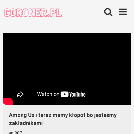
Skip
to
content
Among Us i teraz mamy kłopot bo jesteśmy
zakładnikami
907