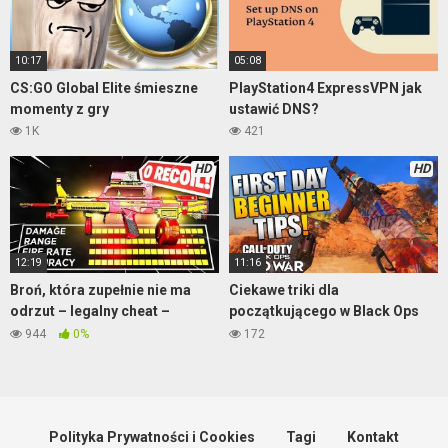
10:17
05:08
CS:GO Global Elite śmieszne
PlayStation4 ExpressVPN jak
momenty z gry
ustawić DNS?
1K
421
HD
HD
12:19
11:16
Broń, która zupełnie nie ma
Ciekawe triki dla
odrzut – legalny cheat –
początkującego w Black Ops
Warzone
Cold War
944
0%
172
Polityka Prywatności i Cookies
Tagi
Kontakt