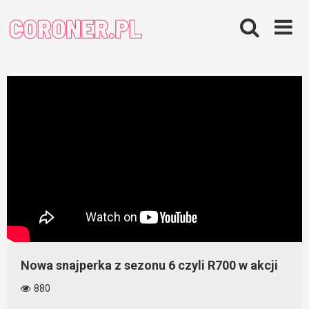
Skip
to
content
Nowa snajperka z sezonu 6 czyli R700 w akcji
880