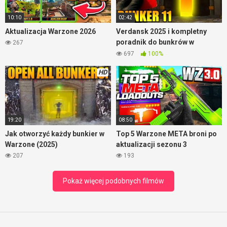
10:10
02:42
Aktualizacja Warzone 2026
Verdansk 2025 i kompletny
poradnik do bunkrów w
267
Warzone
697
100%
HD
19:20
08:50
Jak otworzyć każdy bunkier w
Top 5 Warzone META broni po
Warzone (2025)
aktualizacji sezonu 3
207
193
Pokaż więcej podobnych filmów