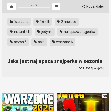
0
/
0
Podaj dalej
Warzone
16 killi
2 miejsce
instant kill
jedynki
najlepsza snajperka
sezon 6
solo
warzone 6
Jaka jest najlepsza snajperka w sezonie
6 Warzone?
Czytaj więcej
Ten film jest odpowiedzią na to pytanie. Oczywiście najlepszą
snajperką w chwili obecnej jest nowa snajperka R700. Ona
naprawdę wymiata. Wystarczy ją odpowiednio ustawić i
można siać śmierć w grze. Jest niezwykle celna, ma potężną
HD
HD
siłę rażenia i w odpowiednich warunkach zabija na raz.
Zwłaszcza w jedynkach. Sami się przekonajcie.