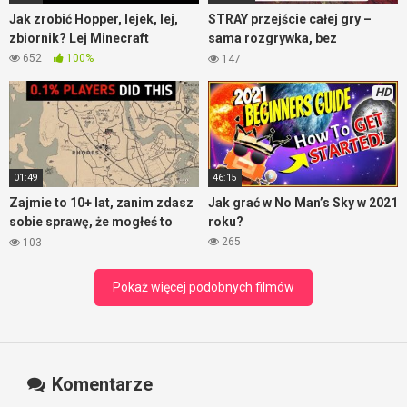
Jak zrobić Hopper, lejek, lej,
STRAY przejście całej gry –
zbiornik? Lej Minecraft
sama rozgrywka, bez
komentarza
652
100%
147
HD
01:49
46:15
Zajmie to 10+ lat, zanim zdasz
Jak grać w No Man’s Sky w 2021
sobie sprawę, że mogłeś to
roku?
zrobić – RDR2
265
103
Pokaż więcej podobnych filmów
Komentarze