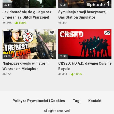
05:19
42:33
Jak dostać się do gułagu bez
Symulacja stacji benzynowej –
umierania? Glitch Warzone!
Gas Station Simulator
395
100%
448
HD
HD
23:59
02:38
Najlepsze dwójki w historii
CRSED: F.O.A.D. dawniej Cuisine
Warzone – Metaphor
Royale
151
431
100%
Polityka Prywatności i Cookies
Tagi
Kontakt
All rights reserved.