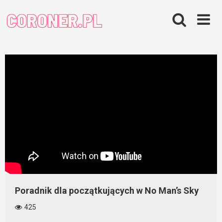
Skip
to
content
Poradnik dla początkujących w No Man’s Sky
425