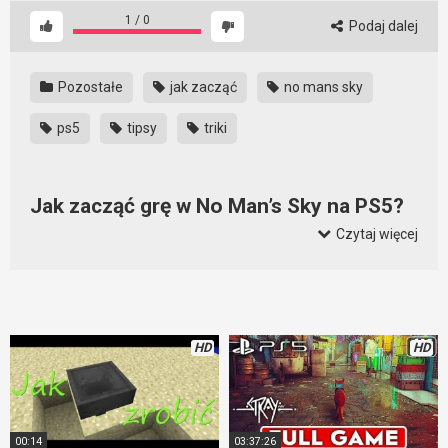
1
/
0
Podaj dalej
Pozostałe
jak zacząć
no mans sky
ps5
tipsy
triki
Jak zacząć grę w No Man’s Sky na PS5?
Czytaj więcej
Prosty poradnik dla wszystkich, którzy chcą zacząć swoją
przygodę z niesamowitą grą No Man’s Sky. Zamiast uczyć się
na swoich błędach warto zacząć grę znając te porady. Porady
dotyczące tego, w co zainwestować na początku, jak
przygotować się do rozgrywki. To co zrobimy na początku, jak
HD
HD
się wyekwipujemy i przygotujemy swój ekwipunek zależy od
tego, jak potoczy się nasza rozgrywka. Warto więc obejrzeć
ten poradnik.
00:14
03:37:26