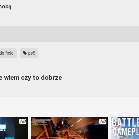
 mocą
e field
ps5
ie wiem czy to dobrze
Niektórzy czekają z niecierpliwością na pierwsze informacje i już chc
i. Czy będzie to powrót do korzeni, czy może kolejne udziwnienia
na na najlepszych częściach, czyli na Battlefield 4. Mam też nadzieję
HD
HD