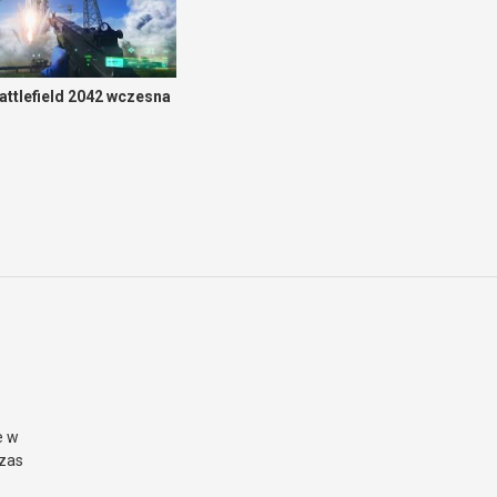
attlefield 2042 wczesna
e w
czas