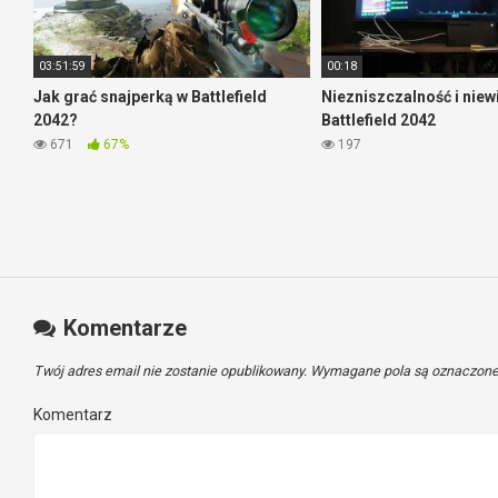
03:51:59
00:18
Jak grać snajperką w Battlefield
Niezniszczalność i niew
2042?
Battlefield 2042
671
67%
197
Komentarze
Twój adres email nie zostanie opublikowany.
Wymagane pola są oznaczon
Komentarz