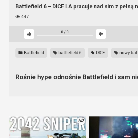
Battlefield 6 – DICE LA pracuje nad nim z pełną
447
0
/
0
Battlefield
battlefield 6
DICE
nowy battl
Rośnie hype odnośnie Battlefield i sam n
O tym, że Battlefield 6 pojawi się w tym roku mówią wszyscy. 
PREORDERÓW! Niech najpierw pokażą co nowego przygotowal
pieniądze. Ja osobiście mam nadzieję, że całość będzie wzorowa
na własnych serwerach. Czekamy na więcej informacji!
HD