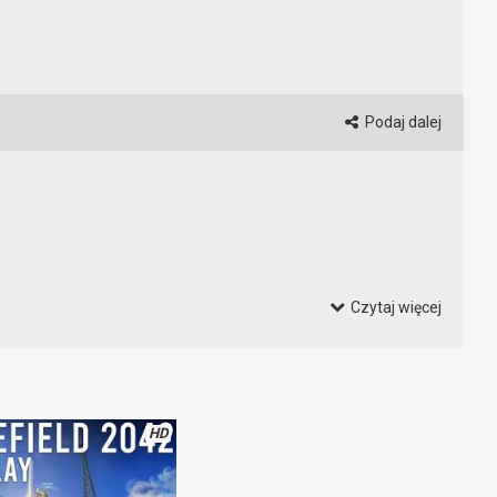
Podaj dalej
Czytaj więcej
ą kupować grę w preorderze. Tego nie robimy! Pamiętajcie – BEZ
? Warto poczekać na więcej informacji zanim wydamy swoje
, że będzie można wynająć własne serwery i grać w Battlefield 6
HD