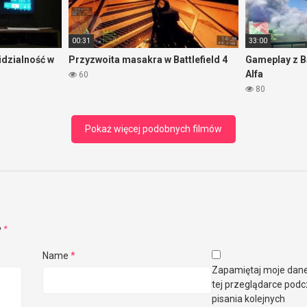
00:31
33:00
idzialność w
Przyzwoita masakra w Battlefield 4
Gameplay z B
Alfa
60
80
Pokaż więcej podobnych filmów
e
*
Name
*
Zapamiętaj moje dan
tej przeglądarce pod
pisania kolejnych