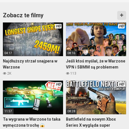
Zobacz te filmy
HD
HD
04:17
08:16
Najdłuższy strzał snajpera w
Jeśli ktoś myślał, że w Warzone
Warzone
VPN i SBMM są problemem
2K
113
HD
HD
11:57
08:28
Ta wygrana w Warzone to taka
Battlefield na nowym Xbox
wymęczona trochę
Series X wygląda super