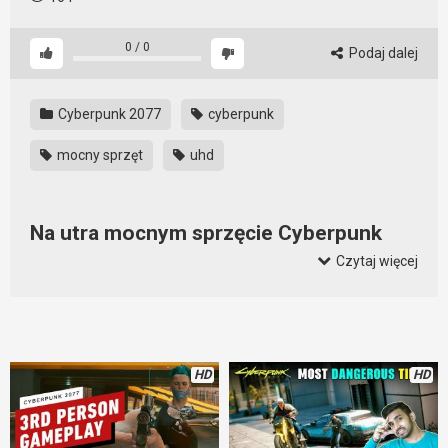
0
/
0
Podaj dalej
Cyberpunk 2077
cyberpunk
mocny sprzęt
uhd
Na utra mocnym sprzęcie Cyberpunk
chodzi całkiem konkretnie
Czytaj więcej
Mocny sprzęt to podstawa przyjemnego grania w Cyberpunk
2077. Co prawda widać, że do optymalizacji pozostało
jeszcze sporo rzeczy, ale i tak wygląda to kozacko.
Cyberpunk w 4K ultra jest niesamowicie widowiskowy.
HD
HD
Wystarczy tylko spojrzeć na tren film, by od razu chciało się
wymienić sprzęt na nowy. Zatem – do dzieła.
Poprzednia
część tego filmu jest tutaj
.