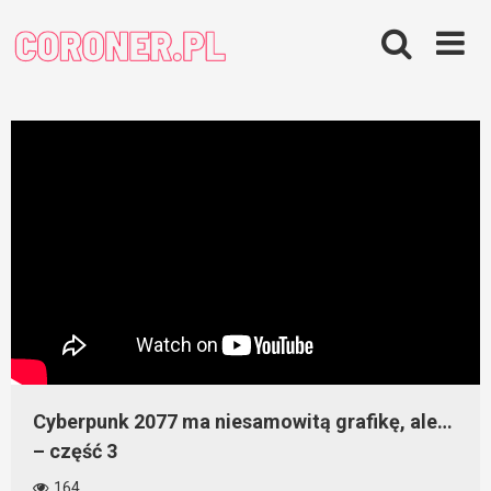
Skip
to
content
Cyberpunk 2077 ma niesamowitą grafikę, ale…
– część 3
164