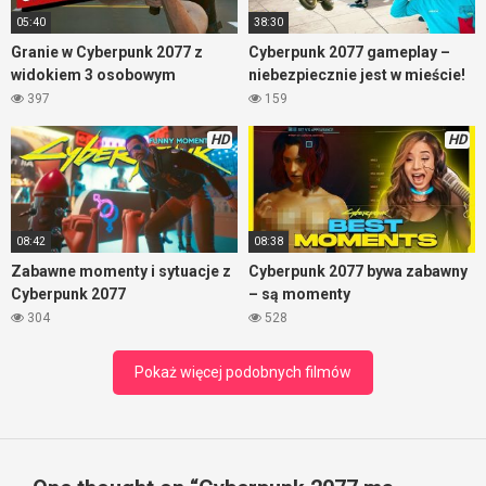
05:40
38:30
Granie w Cyberpunk 2077 z
Cyberpunk 2077 gameplay –
widokiem 3 osobowym
niebezpiecznie jest w mieście!
397
159
HD
HD
08:42
08:38
Zabawne momenty i sytuacje z
Cyberpunk 2077 bywa zabawny
Cyberpunk 2077
– są momenty
304
528
Pokaż więcej podobnych filmów