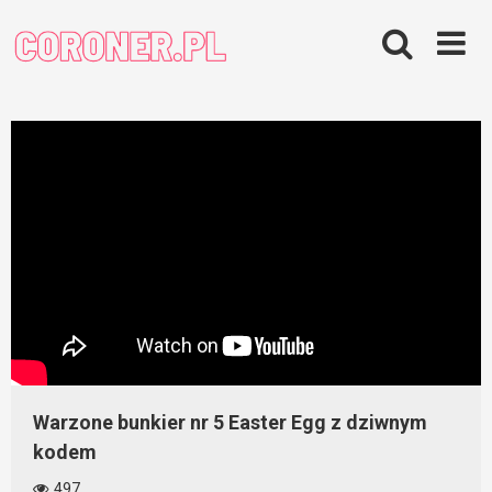
Skip
to
content
Warzone bunkier nr 5 Easter Egg z dziwnym
kodem
497