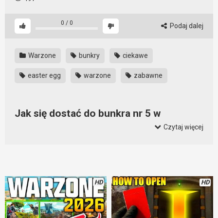
0
/
0
Podaj dalej
Warzone
bunkry
ciekawe
easter egg
warzone
zabawne
Jak się dostać do bunkra nr 5 w
Warzone i co tam można znaleźć?
Czytaj więcej
Chyba wszyscy wiedzą, gdzie na naszej stronie można
znaleźć
kody do bunkrów w Warzone
. Ale nie wszyscy
wiedzą, że w niektórych bunkrach można trafić na coś
dziwnego. Na coś, co ciężko jest wytłumaczyć. Dziwne cyfry,
HD
HD
które nie do końca wiadomo do czego dają dostęp.