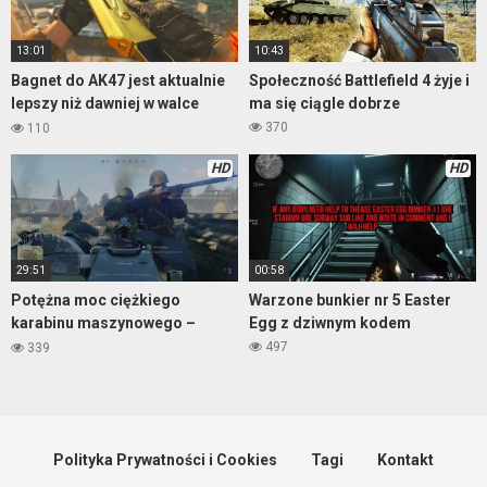
13:01
10:43
Bagnet do AK47 jest aktualnie
Społeczność Battlefield 4 żyje i
lepszy niż dawniej w walce
ma się ciągle dobrze
wręcz
370
110
HD
HD
29:51
00:58
Potężna moc ciężkiego
Warzone bunkier nr 5 Easter
karabinu maszynowego –
Egg z dziwnym kodem
Enlisted, PS5
497
339
Polityka Prywatności i Cookies
Tagi
Kontakt