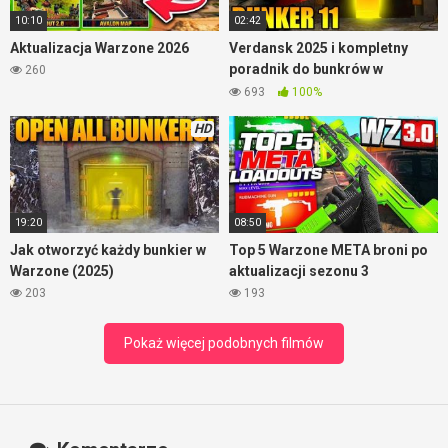
10:10
02:42
Aktualizacja Warzone 2026
Verdansk 2025 i kompletny
poradnik do bunkrów w
260
Warzone
693
100%
HD
19:20
08:50
Jak otworzyć każdy bunkier w
Top 5 Warzone META broni po
Warzone (2025)
aktualizacji sezonu 3
203
193
Pokaż więcej podobnych filmów