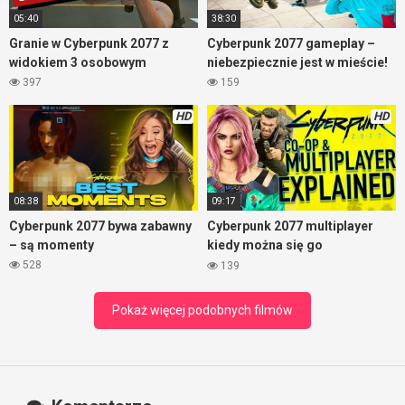
05:40
38:30
Granie w Cyberpunk 2077 z
Cyberpunk 2077 gameplay –
widokiem 3 osobowym
niebezpiecznie jest w mieście!
397
159
HD
HD
08:38
09:17
Cyberpunk 2077 bywa zabawny
Cyberpunk 2077 multiplayer
– są momenty
kiedy można się go
spodziewać?
528
139
Pokaż więcej podobnych filmów