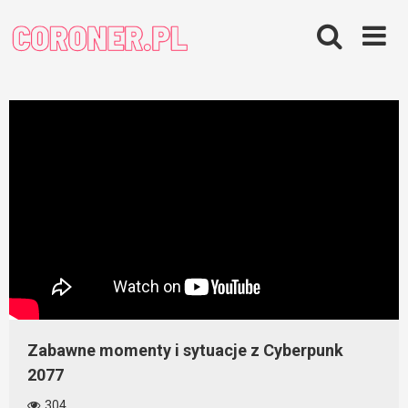
Skip
to
content
Zabawne momenty i sytuacje z Cyberpunk
2077
304