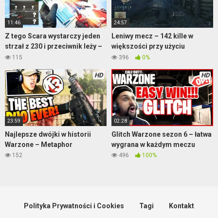
11:46
24:57
Z tego Scara wystarczy jeden
Leniwy mecz – 142 kille w
strzał z 230 i przeciwnik leży –
większości przy użyciu
Warzone
moździerza – Enlisted
115
396
0%
HD
HD
23:59
02:28
Najlepsze dwójki w historii
Glitch Warzone sezon 6 – łatwa
Warzone – Metaphor
wygrana w każdym meczu
152
496
100%
Polityka Prywatności i Cookies
Tagi
Kontakt