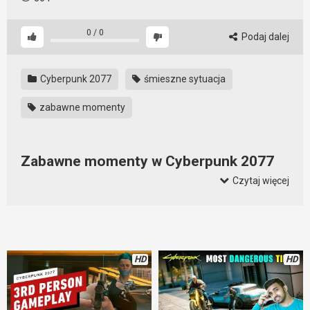
0
/
0
Podaj dalej
Cyberpunk 2077
śmieszne sytuacja
zabawne momenty
Zabawne momenty w Cyberpunk 2077
Czytaj więcej
Garść zabawnych momentów zarejestrowanych w
Cyberpunk 2077.
HD
HD