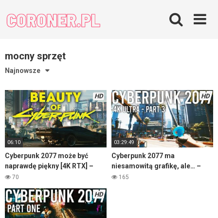
Skip
to
content
mocny sprzęt
Najnowsze
HD
HD
06:10
03:29:49
Cyberpunk 2077 może być
Cyberpunk 2077 ma
naprawdę piękny [4K RTX] –
niesamowitą grafikę, ale… –
część 1
część 3
70
165
HD