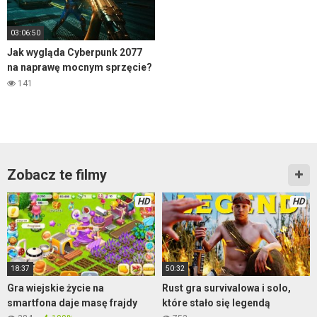
03:06:50
Jak wygląda Cyberpunk 2077
na naprawę mocnym sprzęcie?
– gameplay część 1
141
Zobacz te filmy
HD
HD
18:37
50:32
Gra wiejskie życie na
Rust gra survivalowa i solo,
smartfona daje masę frajdy
które stało się legendą