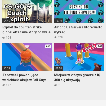
04:40
12:10
Exploit do counter-strike
Among Us Servers które warto
global offensive który pozwalał
wybrać
na…
370
104
HD
HD
13:35
08:20
Zabawne i powodujące
Miejsce w którym gracze z IQ
wściekłość akcje w Fall Guys
300 się ukrywają
197
81