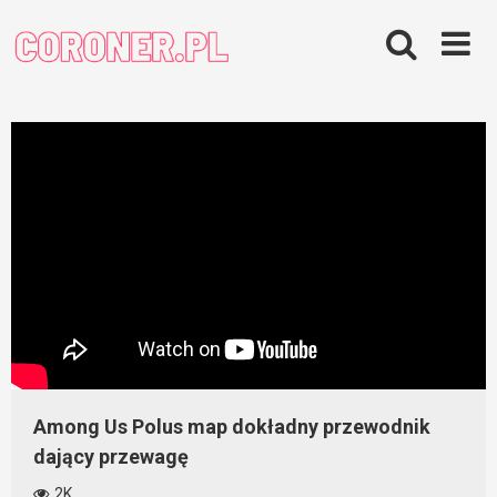
Skip
to
content
Among Us Polus map dokładny przewodnik
dający przewagę
2K