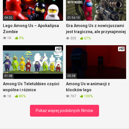
wnioski. Among Us Polus map to podstawa dla każdego
lubiącego wygrywać gracza. Serio. Ciekawe czy to prawda, że
mapa polus
jest najpopularniejszą lokalizacją w grze? Brzmi
04:20
01:56:10
prawdopodobnie.
Lego Among Us – Apokalipsa
Gra Among Us z nowicjuszami
Zombie
jest tragiczna, ale przynajmniej
jest wesoło
1K
0%
305
67%
HD
HD
01:08
00:38
Among Us Teletubbies części
Among Us w animacji z
wspólne i różnice
klocków lego
1K
80%
767
100%
Pokaż więcej podobnych filmów