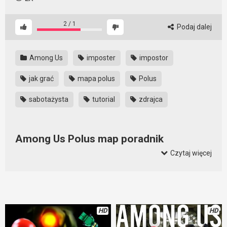
2
/
1
Podaj dalej
Among Us
imposter
impostor
jak grać
mapa polus
Polus
sabotażysta
tutorial
zdrajca
Among Us Polus map poradnik
Czytaj więcej
Mapa Polus jest niesamowita. To mapa, na której wiele osób
uwielbia grać. Problemem może być to, że nie wszyscy
wiedzą co robią, kiedy dołączą do lobby. Dlatego warto
obejrzeć ten film i nauczyć się wszystkiego co możliwe.
Strategia, ciekawe miejscówki i zasady poruszania się po
HD
HD
mapie Polus. To wszystko sprawi, że będziecie niepokonani.
No chyba, że ktoś inny tez obejrzy ten poradnik i wyciągnie