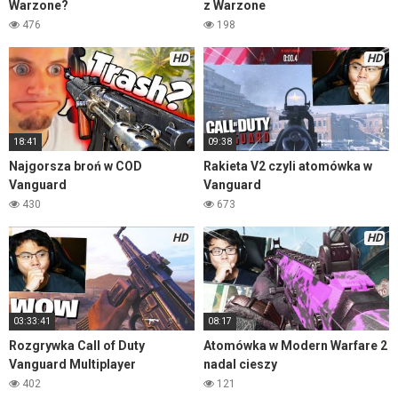
Warzone?
z Warzone
476
198
HD
HD
18:41
09:38
Najgorsza broń w COD
Rakieta V2 czyli atomówka w
Vanguard
Vanguard
430
673
HD
HD
03:33:41
08:17
Rozgrywka Call of Duty
Atomówka w Modern Warfare 2
Vanguard Multiplayer
nadal cieszy
402
121