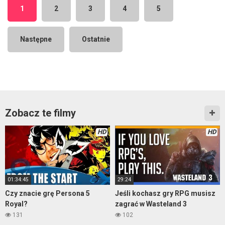
1
2
3
4
5
Następne
Ostatnie
Zobacz te filmy
HD
HD
01:34:45
29:24
Czy znacie grę Persona 5
Jeśli kochasz gry RPG musisz
Royal?
zagrać w Wasteland 3
131
102