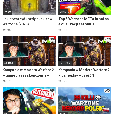
19:20
08:50
Jak otworzyć każdy bunkier w
Top 5 Warzone META broni po
Warzone (2025)
aktualizacji sezonu 3
203
193
HD
HD
03:10:33
03:19:59
Kampania w Modern Warfare 2
Kampania w Modern Warfare 2
– gameplay i zakończenie –
– gameplay – część 1
część 2
130
179
HD
HD