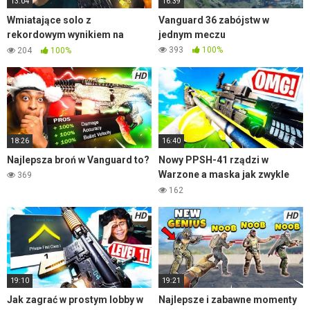
13:04
16:39
Wmiatające solo z
Vanguard 36 zabójstw w
rekordowym wynikiem na
jednym meczu
Wyspie Odrodzenia
393
100%
204
100%
HD
18:26
16:40
Najlepsza broń w Vanguard to?
Nowy PPSH-41 rządzi w
Warzone a maska jak zwykle
369
przeszkadza
162
HD
HD
19:10
19:21
Jak zagrać w prostym lobby w
Najlepsze i zabawne momenty