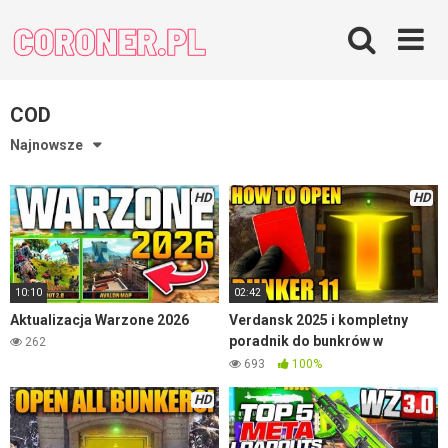
Skip
to
content
COD
Najnowsze
HD
HD
10:10
02:42
Aktualizacja Warzone 2026
Verdansk 2025 i kompletny
poradnik do bunkrów w
262
Warzone
693
100%
HD