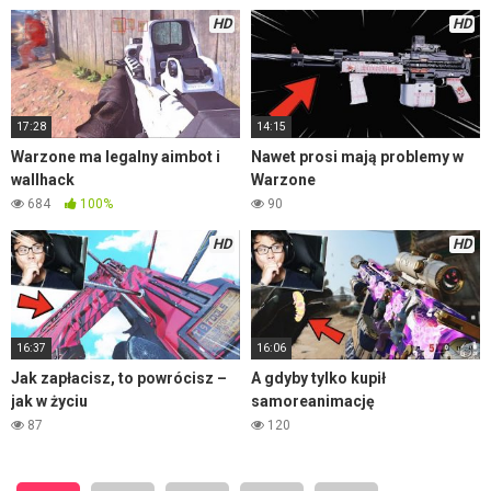
HD
HD
17:28
14:15
Warzone ma legalny aimbot i
Nawet prosi mają problemy w
wallhack
Warzone
684
100%
90
HD
HD
16:37
16:06
Jak zapłacisz, to powrócisz –
A gdyby tylko kupił
jak w życiu
samoreanimację
87
120